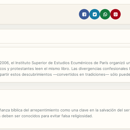
06, el Instituto Superior de Estudios Ecuménicos de París organizó un co
icos y protestantes leen el mismo libro. Las divergencias confesionales
mpartir estos descubrimientos —convertidos en tradiciones— sólo pued
tribuciones reunidas en cinco capítulos para proporcionar tema de reflex
eñanza bíblica del arrepentimiento como una clave en la salvación del s
 deben ser conocidos para evitar falsa religiosidad.