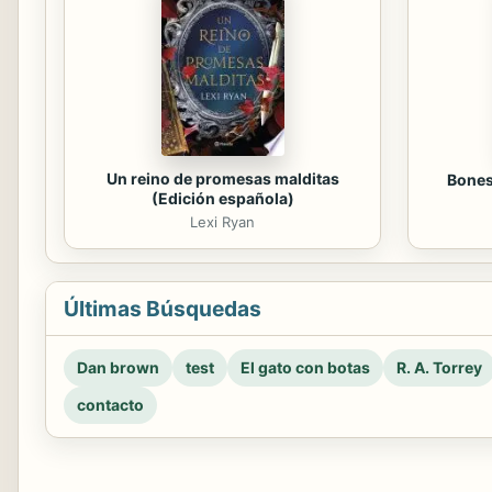
Un reino de promesas malditas
Bones
(Edición española)
Lexi Ryan
Últimas Búsquedas
Dan brown
test
El gato con botas
R. A. Torrey
contacto