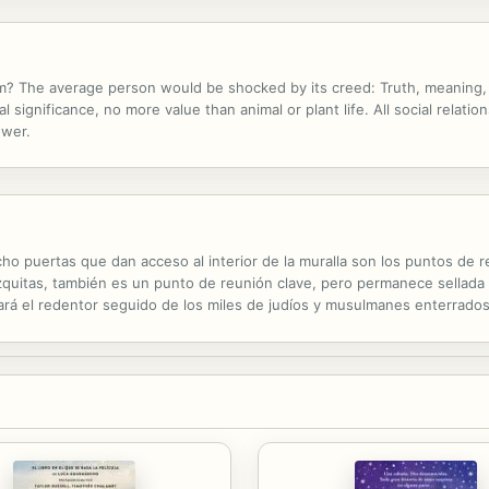
 The average person would be shocked by its creed: Truth, meaning, an
 significance, no more value than animal or plant life. All social relations
ower.
cho puertas que dan acceso al interior de la muralla son los puntos de r
ezquitas, también es un punto de reunión clave, pero permanece sellada 
rará el redentor seguido de los miles de judíos y musulmanes enterrados
ros en seguirle. Hasta que vuelva el salvador, mejor quedar en...