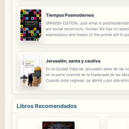
Tiempos Posmodernos
SPANISH EDITION. Just what is postmodernism?
are social constructs. Human life has no special
expressions and masks of the primal will to p
Jerusalén, santa y cautiva
En la Ciudad Vieja de Jerusalén siete de las o
en la parte oriental de la Explanada de las M
Cuando este regrese, se abrirá y por ella ent
estratégica, con la esperanza de ser los prime
Libros Recomendados