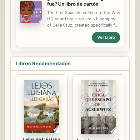
fue? Un libro de cartón
The first Spanish addition to the Who
HQ board book series: a biography
of Celia Cruz, created specifically for
the preschool audience! ¡La primera
Ver Libro
adición en español de la serie de
libros de cartón Who HQ: una
biografía de Celia Cruz, creada
específicamente para los niños de
preescolar! The #1 New York Times
Libros Recomendados
Bestselling Who Was? series
expands into the Spanish market,
bringing age-appropriate biographies
of influential figures to readers ages
2-4. The chronology and themes of
Celia Cruz's meaningful life are
presented in a masterfully succinct
text, with just a few sentences per
page. ...
Lejos de Luisiana