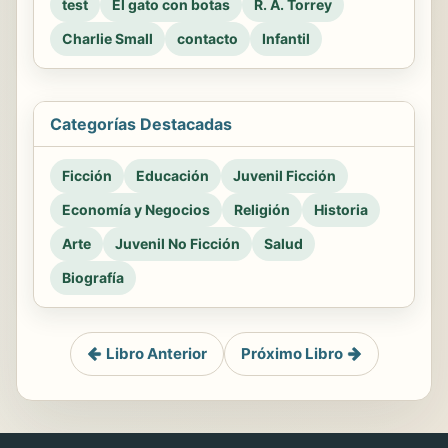
test
El gato con botas
R. A. Torrey
Charlie Small
contacto
Infantil
Categorías Destacadas
Ficción
Educación
Juvenil Ficción
Economía y Negocios
Religión
Historia
Arte
Juvenil No Ficción
Salud
Biografía
Libro Anterior
Próximo Libro