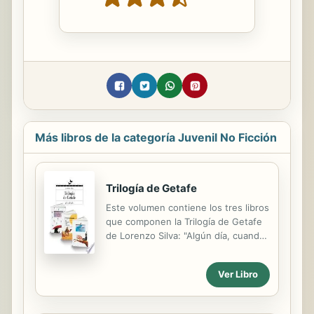
Más libros de la categoría Juvenil No Ficción
Trilogía de Getafe
Este volumen contiene los tres libros
que componen la Trilogía de Getafe
de Lorenzo Silva: "Algún día, cuando
pueda llevarte a Varsovia": Una
familia de inmigrantes polacos va a
Ver Libro
vivir a Getafe. La gente del barrio los
acoge con recelo, a diferencia de
Laura, que se siente atraída por ellos