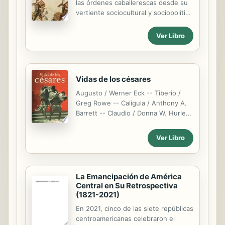
las órdenes caballerescas desde su
de posturas de estos grupos de
vertiente sociocultural y sociopolítica
procedencia ante diversos aspectos
como generadora de parámetros
de la vida de la ciudad, así como de
culturales y sociales.
Ver Libro
los juegos de poder de la Corte,
proporcionando una...
Vidas de los césares
Augusto / Werner Eck -- Tiberio /
Greg Rowe -- Calígula / Anthony A.
Barrett -- Claudio / Donna W. Hurley
-- Nerón / Miriam T. Griffin --
Vespasiano / Barbara Levick --
Ver Libro
Adriano / Mary T. Boatwright --
Marco Aurelio / Anthony R. Birley --
Septimio Severo / David Potter --
Diocleciano / Simon Corcoran --
La Emancipación de América
Constantino / Noel Lenski --
Central en Su Retrospectiva
Justiniano / James Allan Evans.
(1821-2021)
En 2021, cinco de las siete repúblicas
centroamericanas celebraron el