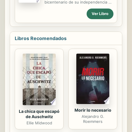
bicentenario de su independencia de
la Corona española ocurrida en 1821.
Ver Libro
¿Cómo se ha desarrollado
Centroamérica durante los últimos
dos siglos? ¿Qué lecciones se
pueden aprender de la historia de
Centroamérica? El libro ofrece una
Libros Recomendados
revisión profunda e interdisciplinaria
de esta región entre el siglo XIX y
XIX. Los artículos se basan en
fuentes nuevas provenientes de
diferentes archivos, y de una
pluralidad de métodos de
investigación que hacen posible una
reflexión crítica de la historiografía
tradicional....
Morir lo necesario
La chica que escapó
de Auschwitz
Alejandro G.
Roemmers
Ellie Midwood