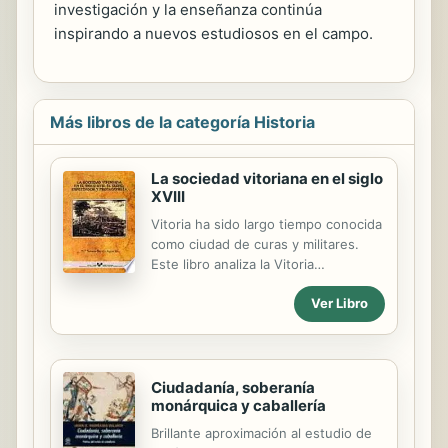
investigación y la enseñanza continúa
inspirando a nuevos estudiosos en el campo.
Más libros de la categoría Historia
La sociedad vitoriana en el siglo
XVIII
Vitoria ha sido largo tiempo conocida
como ciudad de curas y militares.
Este libro analiza la Vitoria
dieciochesca a través de uno de sus
Ver Libro
grupos sociales mas influyentes, el
clero, y su relación con la Monarquía
y la política internacional. A través
del clero se estudian los equilibrios y
alianzas grupales, ya que en su seno
Ciudadanía, soberanía
monárquica y caballería
confluían personajes procedentes de
mundos muy distintos. Los conflictos
Brillante aproximación al estudio de
surgidos constituyen un muestrario