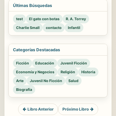
Últimas Búsquedas
test
El gato con botas
R. A. Torrey
Charlie Small
contacto
Infantil
Categorías Destacadas
Ficción
Educación
Juvenil Ficción
Economía y Negocios
Religión
Historia
Arte
Juvenil No Ficción
Salud
Biografía
Libro Anterior
Próximo Libro