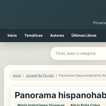
Pirueta
Inicio
Temáticas
Autores
Últimos Libros
Buscar libros
Inicio
Juvenil No Ficción
Panorama hispanohab
María Isabel Isern Vivancos
Alicia Peña Calvo