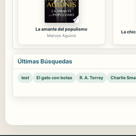
La amante del populismo
La chi
Marcos Aguinis
Últimas Búsquedas
test
El gato con botas
R. A. Torrey
Charlie Smal