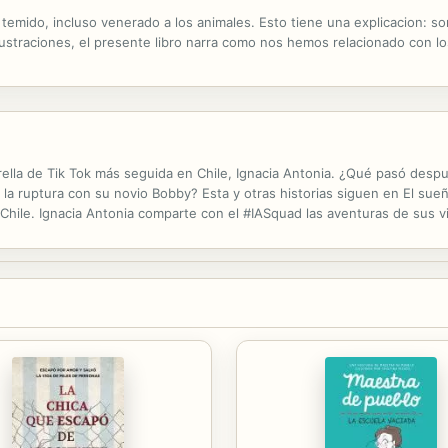
temido, incluso venerado a los animales. Esto tiene una explicacion: so
ustraciones, el presente libro narra como nos hemos relacionado con los
trella de Tik Tok más seguida en Chile, Ignacia Antonia. ¿Qué pasó despu
a la ruptura con su novio Bobby? Esta y otras historias siguen en El sue
e Chile. Ignacia Antonia comparte con el #IASquad las aventuras de sus 
cautivó miles de lectores con Atrévete a soñar".