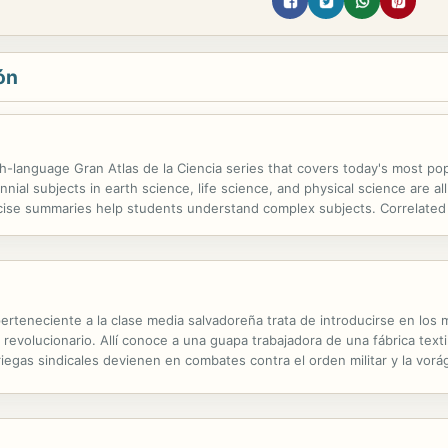
ón
h-language Gran Atlas de la Ciencia series that covers today's most popu
al subjects in earth science, life science, and physical science are all
cise summaries help students understand complex subjects. Correlated 
finitions for vocabulary.
rteneciente a la clase media salvadoreña trata de introducirse en los m
revolucionario. Allí conoce a una guapa trabajadora de una fábrica text
riegas sindicales devienen en combates contra el orden militar y la vor
 ha desatado la guerra civil salvadoreña. Róger Lindo, con la...