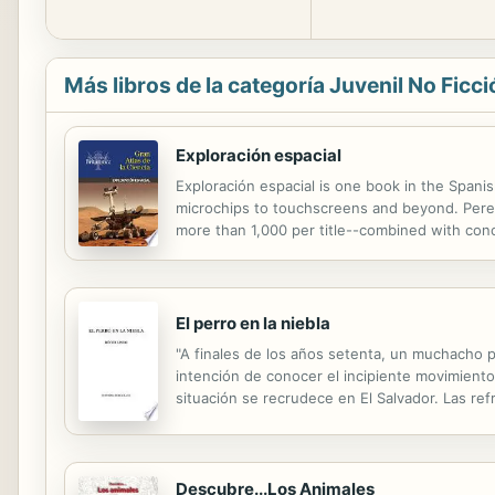
Más libros de la categoría Juvenil No Ficci
Exploración espacial
Exploración espacial is one book in the Spanis
microchips to touchscreens and beyond. Perenni
more than 1,000 per title--combined with con
each title also contains a glossary with full de
El perro en la niebla
"A finales de los años setenta, un muchacho pe
intención de conocer el incipiente movimiento 
situación se recrudece en El Salvador. Las ref
territorios y rupturas que nunca imaginaron. Se
Descubre...Los Animales