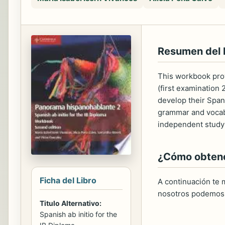
Resumen del
This workbook prov
(first examination 
develop their Spani
grammar and vocabu
independent study 
¿Cómo obtener
Ficha del Libro
A continuación te m
nosotros podemos 
Titulo Alternativo:
Spanish ab initio for the