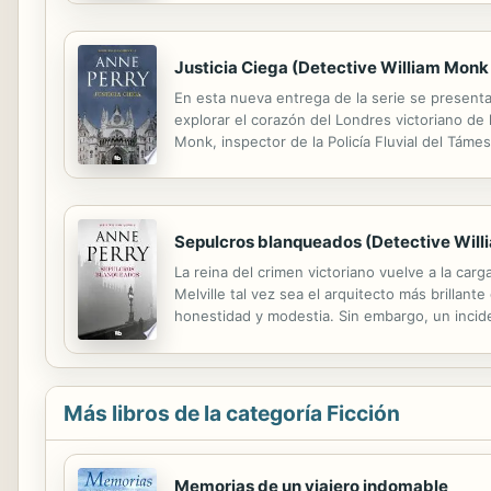
Justicia Ciega (Detective William Monk
En esta nueva entrega de la serie se presenta
explorar el corazón del Londres victoriano de
Monk, inspector de la Policía Fluvial del Támes
terminado en los bolsillos del carismático pred
Sepulcros blanqueados (Detective Will
La reina del crimen victoriano vuelve a la car
Melville tal vez sea el arquitecto más brillant
honestidad y modestia. Sin embargo, un incid
matrimonial con Zillah Lambert, la hija de su p
Más libros de la categoría Ficción
Memorias de un viajero indomable