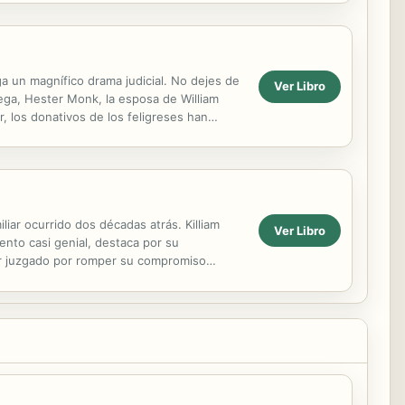
ga un magnífico drama judicial. No dejes de
Ver Libro
ega, Hester Monk, la esposa de William
r, los donativos de los feligreses han
.
liar ocurrido dos décadas atrás. Killiam
Ver Libro
lento casi genial, destaca por su
ser juzgado por romper su compromiso
 Sir...