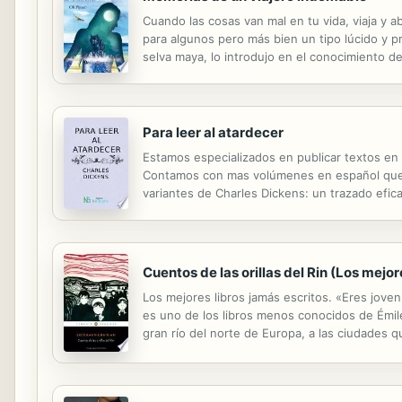
Cuando las cosas van mal en tu vida, viaja y
para algunos pero más bien un tipo lúcido y pr
selva maya, lo introdujo en el conocimiento del
falconiforme, un raro espécimen difícil de enco
Para leer al atardecer
Estamos especializados en publicar textos en
Contamos con mas volúmenes en español que cu
variantes de Charles Dickens: un trazado efi
fantásticas.
Cuentos de las orillas del Rin (Los mejor
Los mejores libros jamás escritos. «Eres joven
es uno de los libros menos conocidos de Émil
gran río del norte de Europa, a las ciudades 
la cerveza se elabora con nuevas recetas. Si