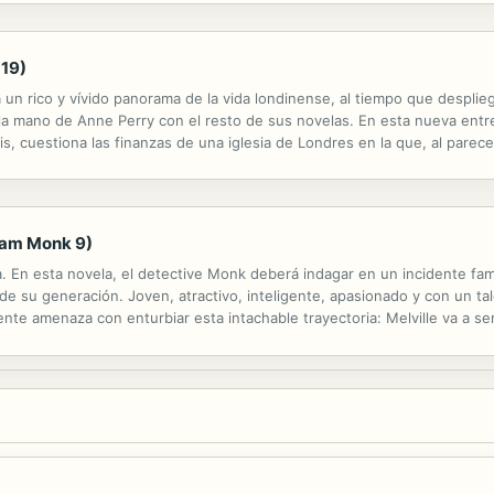
 19)
 un rico y vívido panorama de la vida londinense, al tiempo que desplie
 la mano de Anne Perry con el resto de sus novelas. En esta nueva entr
is, cuestiona las finanzas de una iglesia de Londres en la que, al parece
icador Abel Taft, para pagar su magnífica casa y los elegantes vestidos..
iam Monk 9)
ga. En esta novela, el detective Monk deberá indagar en un incidente fami
e de su generación. Joven, atractivo, inteligente, apasionado y con un ta
ente amenaza con enturbiar esta intachable trayectoria: Melville va a 
atrón. Para su defensa, el arquitecto contacta con el prestigioso abogado