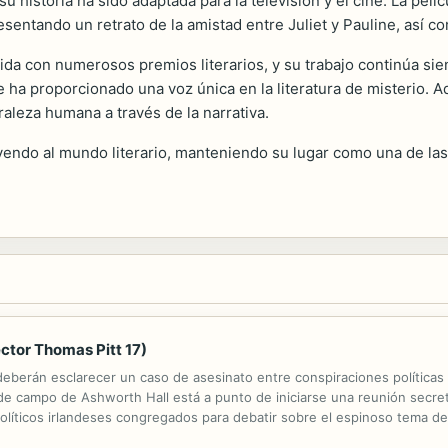
 historia ha sido adaptada para la televisión y el cine. La pelí
sentando un retrato de la amistad entre Juliet y Pauline, así co
cida con numerosos premios literarios, y su trabajo continúa sie
le ha proporcionado una voz única en la literatura de misterio. A
raleza humana a través de la narrativa.
yendo al mundo literario, manteniendo su lugar como una de las
ctor Thomas Pitt 17)
 deberán esclarecer un caso de asesinato entre conspiraciones políticas 
sa de campo de Ashworth Hall está a punto de iniciarse una reunión secr
políticos irlandeses congregados para debatir sobre el espinoso tema de
del gobierno británico, aparece asesinado, las negociaciones...