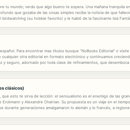
 abre tu mundo; verás que algo bueno te espera. Una mañana tranquila 
ofundo que gozaba de las cosas simples recibe la noticia de que falleció 
 birdwatching (su hobbie favorito) y le habló de la fascinante Isla Fantá
ntrar. Ante la noticia Bear viaja a la península de Yucatán donde ...
 español. Para encontrar mas títulos busque “NoBooks Editorial” o vis
alquier otra editorial en formato electrónico y continuamos creciend
caz y seguro, adornado por toda clase de refinamientos, que desemboca
es clásicos)
, que esto te sirva de lección: el sensualismo es el enemigo de las gran
e Erckmann y Alexandre Chatrian. Su propuesta es un viaje en el tiempo
que durante generaciones amalgamaron lo alemán y lo francés, a regione
 bien el dúo Erckmann-Chatrian cosechó en su época más fortuna con...