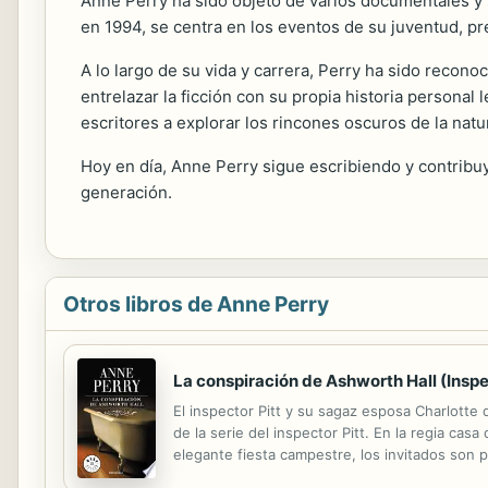
Anne Perry ha sido objeto de varios documentales y su
en 1994, se centra en los eventos de su juventud, pre
A lo largo de su vida y carrera, Perry ha sido recono
entrelazar la ficción con su propia historia personal 
escritores a explorar los rincones oscuros de la natu
Hoy en día, Anne Perry sigue escribiendo y contribu
generación.
Otros libros de Anne Perry
La conspiración de Ashworth Hall (Inspe
El inspector Pitt y su sagaz esposa Charlotte
de la serie del inspector Pitt. En la regia ca
elegante fiesta campestre, los invitados son 
el moderador de la reunión y alto funcionario 