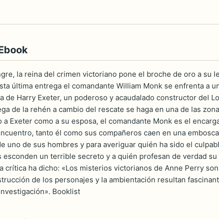
 Ebook
re, la reina del crimen victoriano pone el broche de oro a su
sta última entrega el comandante William Monk se enfrenta a una
 de Harry Exeter, un poderoso y acaudalado constructor del Lon
ega de la rehén a cambio del rescate se haga en una de las zonas
o a Exeter como a su esposa, el comandante Monk es el encarga
l encuentro, tanto él como sus compañeros caen en una embosca
 de uno de sus hombres y para averiguar quién ha sido el culpabl
 esconden un terrible secreto y a quién profesan de verdad su 
La crítica ha dicho: «Los misterios victorianos de Anne Perry 
strucción de los personajes y la ambientación resultan fascinan
 investigación». Booklist