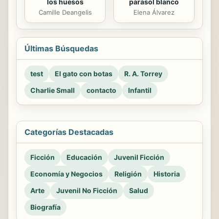
los huesos
parasol blanco
Camille Deangelis
Elena Álvarez
Últimas Búsquedas
test
El gato con botas
R. A. Torrey
Charlie Small
contacto
Infantil
Categorías Destacadas
Ficción
Educación
Juvenil Ficción
Economía y Negocios
Religión
Historia
Arte
Juvenil No Ficción
Salud
Biografía