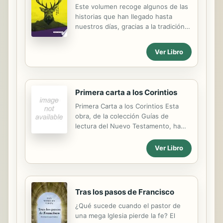
Este volumen recoge algunos de las
historias que han llegado hasta
nuestros días, gracias a la tradición
oral y a las libretas de algunos
sacerdotes de ifa que se han
Ver Libro
conservado y que sus albaceas
desinteresadamente nos autorizaron
a ver, que nos permitió adentrarnos
en nuestras raíces. Los intercambios
Primera carta a los Corintios
sincréticos, su riqueza simbólica,
Primera Carta a los Corintios Esta
hacen que la tradición yoruba llegada
obra, de la colección Guías de
hsta hoy esté impregnada de
lectura del Nuevo Testamento, ha
referencias culturales, principios y
sido escrita para facilitar la
rituales que nos distinguen, no
comprensión de la primera Carta a
obstante asumir marcadamente los
Ver Libro
los Corintios, ya que en el discurso
valores que deben regir al hombre
paulino es frecuente el uso de
en su accionar social, para alcanzar
vocablos, expresiones, imágenes y
una equidad...
recursos literarios ajenos al modo de
Tras los pasos de Francisco
hablar y de expresarse de nuestra
época. El libro consta de una
¿Qué sucede cuando el pastor de
introducción y de los comentarios al
una mega Iglesia pierde la fe? El