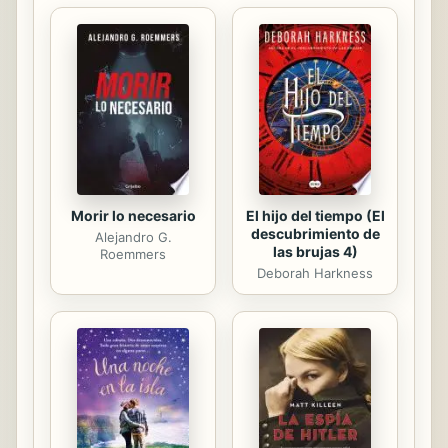
Adolfo Rodríguez Gallardo ofrece
una guía fundamental que se
sustenta en tres ejes principales: la
organización en sus diferentes
modalidades, las innovaciones
tecnológicas y los valores que
afirman la existencia de la
Bibliotecología.
Morir lo necesario
El hijo del tiempo (El
descubrimiento de
Alejandro G.
las brujas 4)
Roemmers
Deborah Harkness