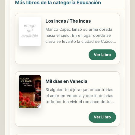
Más libros de la categoría Educación
Los incas / The Incas
Manco Capac lanzó su arma dorada
hacia el cielo. En el lugar donde se
clavó se levantó la ciudad de Cuzco.
Adéntrate en el apasionante imperio
de los incas con este libro
Ver Libro
interactivo, lleno de datos,
información, curiosidades..., con
solapas, brillos, des
Mil días en Venecia
Si alguien te dijera que encontrarías
el amor en Venecia y que lo dejarías
todo por ir a vivir el romance de tu
vida a esa ciudad, pensarías que no
se trata más que de una broma
Ver Libro
sacada de la trama de una novela
romántica, pero a veces la realidad
supera la ficción. Mil días en Venecia