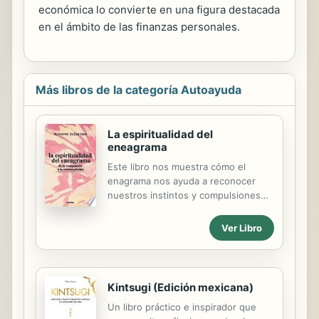
económica lo convierte en una figura destacada
en el ámbito de las finanzas personales.
Más libros de la categoría Autoayuda
La espiritualidad del
eneagrama
Este libro nos muestra cómo el
enagrama nos ayuda a reconocer
nuestros instintos y compulsiones
para reconciliarnos con ellos; como
consecuencia de este conocimiento,
Ver Libro
aprendemos que el trabajo de
convertirnos no consiste en una
acctividad sino en aceptar,
honestamente y en primer lugar, lo
Kintsugi (Edición mexicana)
que hemos llegado a ser; esto nos
Un libro práctico e inspirador que
hace vivir en humildad, que es la