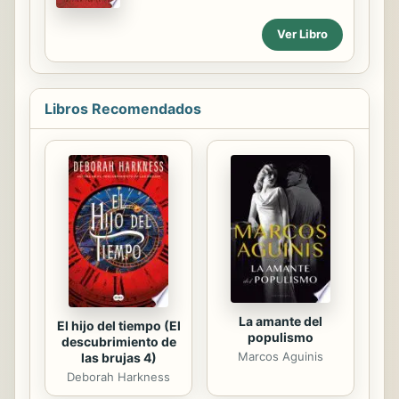
y te dar las herramientas espirituales
para confiar y volver a empezar cada
Ver Libro
vez que sea necesario. Este ao
escribir Gotitas ha sido todo un reto,
que he realizado desde los cambios
profundos de mi vida, la soledad que
Libros Recomendados
hace crecer y la nica conviccin de
que la vida siempre fluye de manera
perfecta.
La amante del
El hijo del tiempo (El
populismo
descubrimiento de
Marcos Aguinis
las brujas 4)
Deborah Harkness