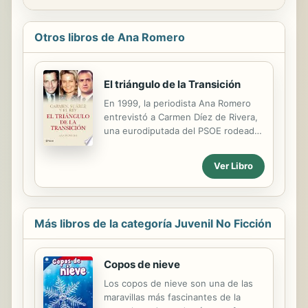
Otros libros de Ana Romero
El triángulo de la Transición
En 1999, la periodista Ana Romero
entrevistó a Carmen Díez de Rivera,
una eurodiputada del PSOE rodeada
de un halo de misterio. Carmen,
conocida como la Musa de la
Ver Libro
Transición, quiso contar su historia
antes de morir de cáncer, ese mismo
año, a los 57 años. Catorce años
después, Planeta reedita las
Más libros de la categoría Juvenil No Ficción
memorias de esta hermosa mujer,
una mente política avanzada con
visión premonitoria: "La política no
Copos de nieve
puede ser una profesión
permanente o una renta vitalicia.
Los copos de nieve son una de las
Creo que hay que estar siempre en
maravillas más fascinantes de la