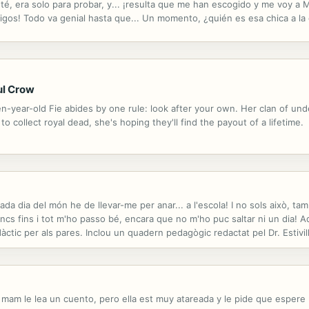
, era solo para probar, y... ¡resulta que me han escogido y me voy a 
migos! Todo va genial hasta que... Un momento, ¿quién es esa chica a l
Y raras... ¡Habrá que descubrir qué está pasando en Madrid!
ul Crow
en-year-old Fie abides by one rule: look after your own. Her clan of un
to collect royal dead, she's hoping they'll find the payout of a lifetime.
 Cada dia del món he de llevar-me per anar... a l'escola! I no sols això, t
Doncs fins i tot m'ho passo bé, encara que no m'ho puc saltar ni un dia! 
ctic per als pares. Inclou un quadern pedagògic redactat pel Dr. Estivil
bits i l'educació dels més petits.
su mam le lea un cuento, pero ella est muy atareada y le pide que espe