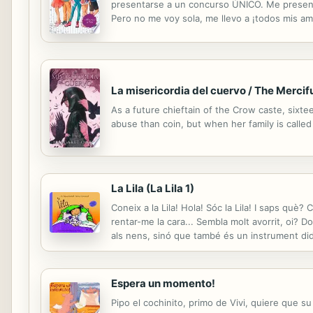
presentarse a un concurso ÚNICO. Me presenté
Pero no me voy sola, me llevo a ¡todos mis a
las noches, empiezan a pasar cosas raras, MU
La misericordia del cuervo / The Mercif
As a future chieftain of the Crow caste, sixte
abuse than coin, but when her family is called 
La Lila (La Lila 1)
Coneix a la Lila! Hola! Sóc la Lila! I saps què?
rentar-me la cara... Sembla molt avorrit, oi? 
als nens, sinó que també és un instrument didà
dubtes i preguntes més freqüents sobre els hà
Espera un momento!
Pipo el cochinito, primo de Vivi, quiere que 