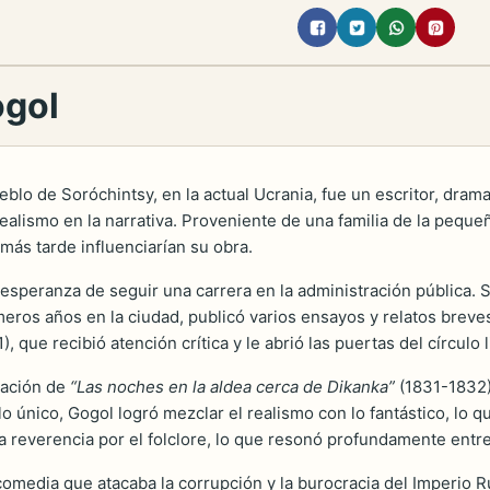
ogol
ueblo de Soróchintsy, en la actual Ucrania, fue un escritor, drama
realismo en la narrativa. Proveniente de una familia de la pequ
 más tarde influenciarían su obra.
 esperanza de seguir una carrera en la administración pública. 
meros años en la ciudad, publicó varios ensayos y relatos breves
), que recibió atención crítica y le abrió las puertas del círculo l
cación de
“Las noches en la aldea cerca de Dikanka”
(1831-1832)
lo único, Gogol logró mezclar el realismo con lo fantástico, lo q
la reverencia por el folclore, lo que resonó profundamente entre
comedia que atacaba la corrupción y la burocracia del Imperio R