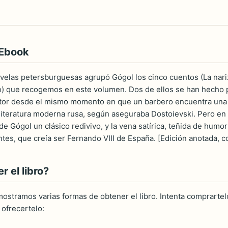
 Ebook
ovelas petersburguesas agrupó Gógol los cinco cuentos (La nariz,
) que recogemos en este volumen. Dos de ellos se han hecho pa
tor desde el mismo momento en que un barbero encuentra una na
literatura moderna rusa, según aseguraba Dostoievski. Pero en t
 de Gógol un clásico redivivo, y la vena satírica, teñida de hum
tes, que creía ser Fernando VIII de España. [Edición anotada, 
 el libro?
ostramos varias formas de obtener el libro. Intenta comprartelo
ofrecertelo: