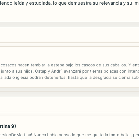
siendo leída y estudiada, lo que demuestra su relevancia y su im
s cosacos hacen temblar la estepa bajo los cascos de sus caballos. Y ent
 junto a sus hijos, Ostap y Andrí, avanzará por tierras polacas con inte
allada o iglesia podrán detenerlos, hasta que la desgracia se cierna so
gendró. "Taras Bulba", una anomalía entre la obra más conocida de...
rtina 9)
versionDeMartina! Nunca había pensado que me gustaría tanto bailar,