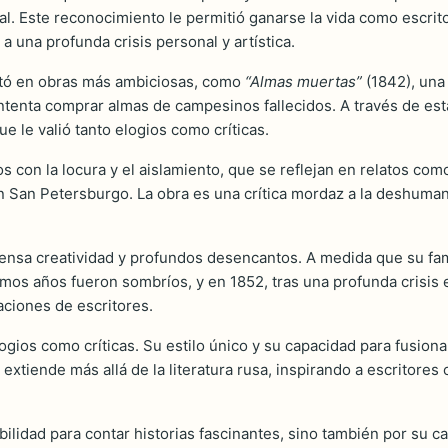
l. Este reconocimiento le permitió ganarse la vida como escrit
 a una profunda crisis personal y artística.
estó en obras más ambiciosas, como
“Almas muertas”
(1842), una
ntenta comprar almas de campesinos fallecidos. A través de esta
e le valió tanto elogios como críticas.
 con la locura y el aislamiento, que se reflejan en relatos co
 en San Petersburgo. La obra es una crítica mordaz a la deshuman
ensa creatividad y profundos desencantos. A medida que su fam
imos años fueron sombríos, y en 1852, tras una profunda crisis e
aciones de escritores.
elogios como críticas. Su estilo único y su capacidad para fusiona
se extiende más allá de la literatura rusa, inspirando a escritor
ilidad para contar historias fascinantes, sino también por su c