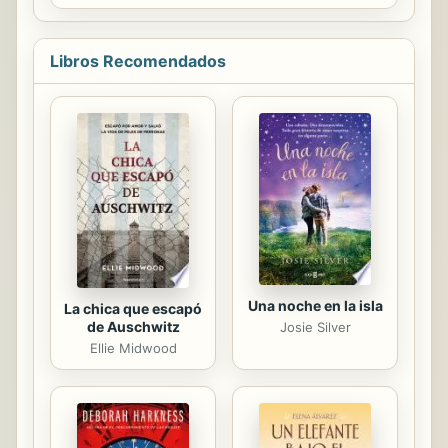
personas y los bienes en la sociedad
actual requiere, además de las
actuaciones exigibles a las
Libros Recomendados
Administraciones Públicas, que los
ciudadanos estén adecuadamente
preparados para protegerse frente a
riesgos y emergencias que puedan
sufrir, por lo que las actuaciones
públicas han de verse
complementadas con las actuaciones
de autoprotección.;La
autoprotección puede considerarse
como un derecho...
Una noche en la isla
La chica que escapó
de Auschwitz
Josie Silver
Ellie Midwood