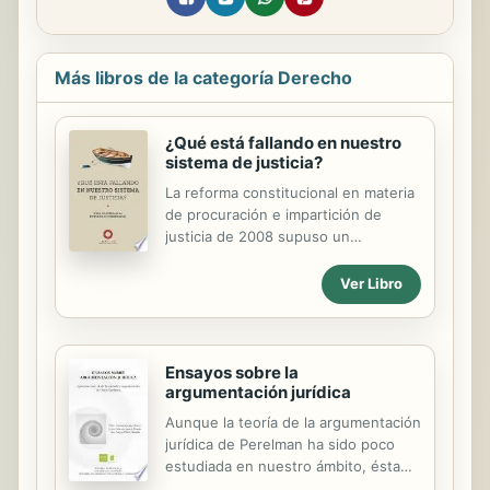
Más libros de la categoría Derecho
¿Qué está fallando en nuestro
sistema de justicia?
La reforma constitucional en materia
de procuración e impartición de
justicia de 2008 supuso un
parteaguas en el país. México
abandonó el anquilosado sistema
Ver Libro
penal mixto para transitar a uno de
corte acusatorio y adversarial. Pero a
cinco años desde su
implementación, todavía hoy existen
Ensayos sobre la
tareas pendientes ¿por qué parece
argumentación jurídica
que el sistema no funciona? Los
Aunque la teoría de la argumentación
altos índices de violencia e
jurídica de Perelman ha sido poco
impunidad invitan a buscar
estudiada en nuestro ámbito, ésta
alternativas ¿debemos modificar la
puede aplicarse a la argumentación