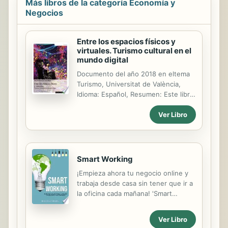
Más libros de la categoría Economía y
Negocios
Entre los espacios físicos y
virtuales. Turismo cultural en el
mundo digital
Documento del año 2018 en eltema
Turismo, Universitat de València,
Idioma: Español, Resumen: Este libro
se centra el análisis del uso de las
Ver Libro
TIC en el sector del turismo cultural.
Parte de la situación actual en la que,
dentro del marco del mercado de
consumo cultural masivo, los museos
y los equipamientos patrimoniales
Smart Working
deseando posicionarse
¡Empieza ahora tu negocio online y
tecnológicamente y con el fin de
trabaja desde casa sin tener que ir a
atraer nuevos visitantes, mediante
la oficina cada mañana! 'Smart
slogans y campañas de marketing,
Working: La guía que te enseña a
afirman que los tours virtuales que
trabajar desde casa' te muestra la
ofrecen se basan en tecnologías de
Ver Libro
fórmula secreta del éxito para
última generación como la realidad