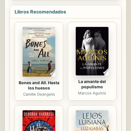
mercancía se conoce como sistema
logístico, y constituye un entramado
Libros Recomendados
necesario en la vida comercial de un
mercado moderno. El objetivo de
este manual es dar a conocer todos
los aspectos fundamentales del
sistema de logística en la empresa.
En este material didáctico,
Ideaspropias Editorial le presenta los
siguientes contenidos: almacenaje
de productos (la...
La amante del
Bones and All. Hasta
populismo
los huesos
Marcos Aguinis
Camille Deangelis