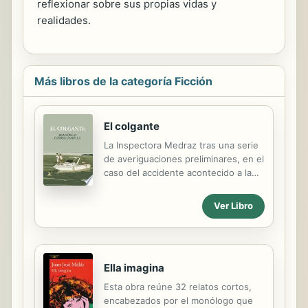
reflexionar sobre sus propias vidas y
realidades.
Más libros de la categoría Ficción
El colgante
La Inspectora Medraz tras una serie
de averiguaciones preliminares, en el
caso del accidente acontecido a la
señorita Guillermina Mayans cuando
su moto fue arrollada por el vehículo
Ver Libro
de su primo Igor Freire, se percata
de que existen pruebas más que
suficientes para pensar que ha sido
un acto deliberado y que lo que se
Ella imagina
pretendía era acabar con su vida. Por
eso no acepta el veredicto de simple
Esta obra reúne 32 relatos cortos,
accidente acordado por la compañía
encabezados por el monólogo que