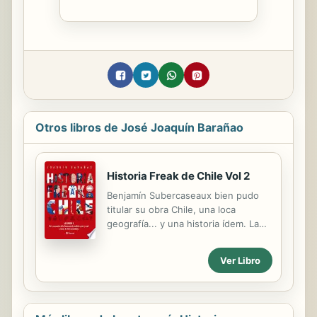
Otros libros de José Joaquín Barañao
Historia Freak de Chile Vol 2
Benjamín Subercaseaux bien pudo
titular su obra Chile, una loca
geografía... y una historia ídem. La
última masa continental en ser
poblada por la humanidad, el Mordor
Ver Libro
del Imperio español durante dos
siglos y medio, la Prusia del Pacífico
en el siglo XIX y un carrusel político a
lo largo del XX. La trayectoria de la