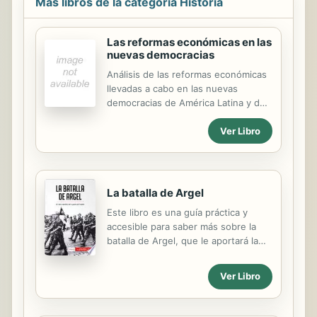
Más libros de la categoría Historia
franja larga y angosta ofrece
sobremesas para regodearse. En el
primer tomo leerán desde las teorías
Las reformas económicas en las
de poblamiento de América
nuevas democracias
(incluyendo las de un voluntarioso
Análisis de las reformas económicas
científico trasandino que afirmaba
llevadas a cabo en las nuevas
que la humanidad se originó, entre
democracias de América Latina y de
todos los lugares posibles, en...
la Europa del sur y del este, cuyo
Ver Libro
reto fundamental es consolidar las
nuevas instituciones políticas en el
contexto de una crisis económica.
La batalla de Argel
Este libro es una guía práctica y
accesible para saber más sobre la
batalla de Argel, que le aportará la
información esencial y le permitirá
ganar tiempo. En tan solo 50 minutos
Ver Libro
usted podrá: • Examinar el contexto
político y social en el que se enmarca
la batalla de Argel, tras la debilitación