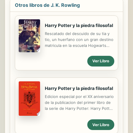
Otros libros de J. K. Rowling
Harry Potter y la piedra filosofal
Rescatado del descuido de su tia y
tio, un huerfano con un gran destino
matricula en la escuela Hogwarts
para Magos y Brujas.
Ver Libro
Harry Potter y la piedra filosofal
Edicion especial por el XX aniversario
de la publicacion del primer libro de
la serie de Harry Potter: Harry Potter
y la piedra filosofal. Son cuatro libros
que contienen cada uno el texto
Ver Libro
integro mas material extra con
informacion sobre cada escuela: