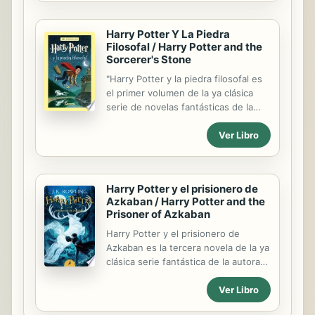
historia, alumnos destacados, etc.,
en unas 30 paginas
Harry Potter Y La Piedra
aproximadamente. Es decir, el
Filosofal / Harry Potter and the
material extra es diferente en cada
Sorcerer's Stone
libro.
"Harry Potter y la piedra filosofal es
el primer volumen de la ya clásica
serie de novelas fantásticas de la
autora británica J.K. Rowling. «Con
Ver Libro
las manos temblorosas, Harry le dio
la vuelta al sobre y vio un sello de
lacre púrpura con un escudo de
armas: un león, un águila, un tejón y
Harry Potter y el prisionero de
una serpiente, que rodeaban una
Azkaban / Harry Potter and the
gran letra H.» Harry Potter nunca ha
Prisoner of Azkaban
oído hablar de Hogwarts hasta que
empiezan a caer cartas en el felpudo
Harry Potter y el prisionero de
del número 4 de Privet Drive. Llevan
Azkaban es la tercera novela de la ya
la dirección escrita con tinta verde
clásica serie fantástica de la autora
en un sobre de pergamino
británica J.K. Rowling. «Bienvenido al
Ver Libro
amarillento con un sello de lacre
autobús noctámbulo, transporte de
púrpura, y sus...
emergencia para el brujo