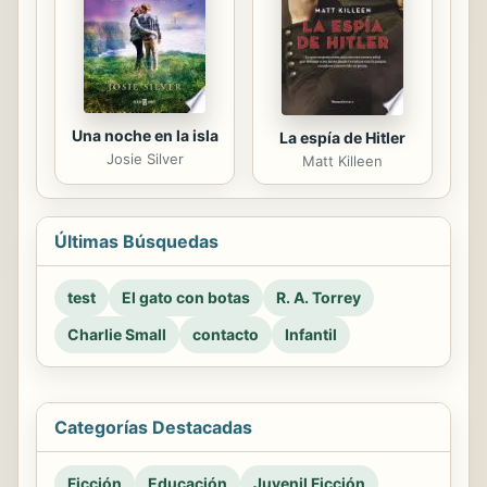
Una noche en la isla
La espía de Hitler
Josie Silver
Matt Killeen
Últimas Búsquedas
test
El gato con botas
R. A. Torrey
Charlie Small
contacto
Infantil
Categorías Destacadas
Ficción
Educación
Juvenil Ficción