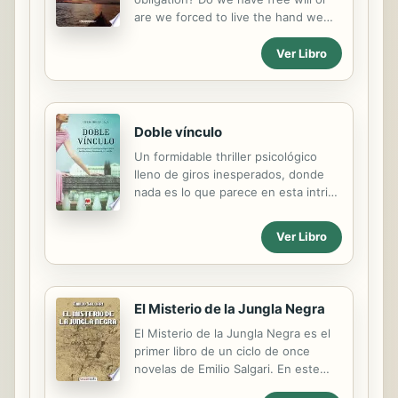
trapicheos de favores. Piapón -
are we forced to live the hand we
símbolo del cortesano de entonces...
are dealt? If you cannot live with
dignity, can you die with it? This
Ver Libro
poignant novel, told through a series
of voices, examines the themes of
life, death, the State, and the
Church.
Doble vínculo
Un formidable thriller psicológico
lleno de giros inesperados, donde
nada es lo que parece en esta intriga
perfectamente construida.
Ver Libro
El Misterio de la Jungla Negra
El Misterio de la Jungla Negra es el
primer libro de un ciclo de once
novelas de Emilio Salgari. En este
ciclo, conocido como Piratas de la