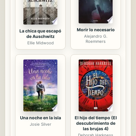
de una ciudad fascinante en una
época de gran...
Morir lo necesario
La chica que escapó
de Auschwitz
Alejandro G.
Roemmers
Ellie Midwood
Una noche en la isla
El hijo del tiempo (El
descubrimiento de
Josie Silver
las brujas 4)
Deborah Harkness