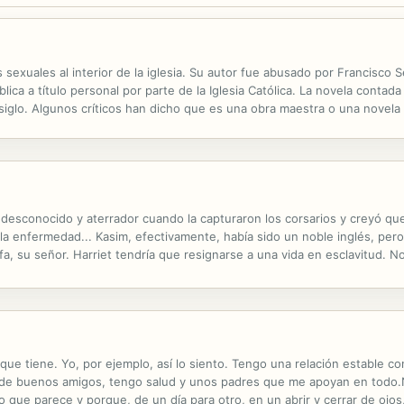
 sexuales al interior de la iglesia. Su autor fue abusado por Francisco 
ica a título personal por parte de la Iglesia Católica. La novela contada
siglo. Algunos críticos han dicho que es una obra maestra o una novela 
ndición: las veloces amistades, el rigor institucional, el aprendizaje...
sconocido y aterrador cuando la capturaron los corsarios y creyó que e
la enfermedad... Kasim, efectivamente, había sido un noble inglés, per
fa, su señor. Harriet tendría que resignarse a una vida en esclavitud. N
 que tiene. Yo, por ejemplo, así lo siento. Tengo una relación estable 
 de buenos amigos, tengo salud y unos padres que me apoyan en todo.No
 que parece y porque, de un día para otro, en un abrir y cerrar de ojos,