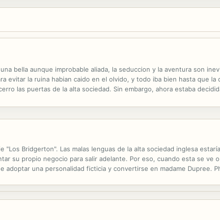
a bella aunque improbable aliada, la seduccion y la aventura son inevi
evitar la ruina habian caido en el olvido, y todo iba bien hasta que la 
erro las puertas de la alta sociedad. Sin embargo, ahora estaba decidida
udara a cumplir una mision, Prudence fue incapaz de rechazarlo. El desti
erie "Los Bridgerton". Las malas lenguas de la alta sociedad inglesa est
ar su propio negocio para salir adelante. Por eso, cuando esta se ve o
de adoptar una personalidad ficticia y convertirse en madame Dupree. P
e propone que sean amantes. A medida que crece el deseo del uno por e