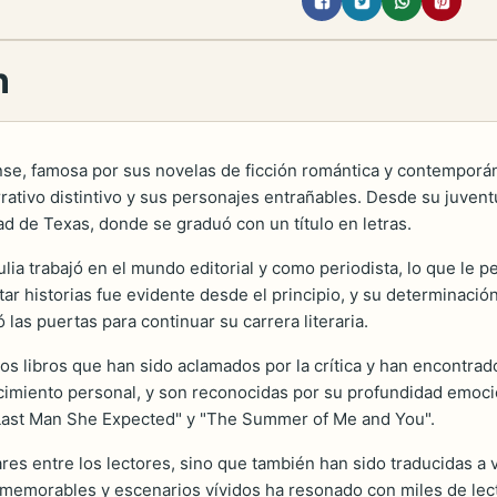
n
se, famosa por sus novelas de ficción romántica y contemporán
rativo distintivo y sus personajes entrañables. Desde su juvent
idad de Texas, donde se graduó con un título en letras.
ia trabajó en el mundo editorial y como periodista, lo que le p
ar historias fue evidente desde el principio, y su determinación
 las puertas para continuar su carrera literaria.
s libros que han sido aclamados por la crítica y han encontrado 
imiento personal, y son reconocidas por su profundidad emocio
 Last Man She Expected" y "The Summer of Me and You".
es entre los lectores, sino que también han sido traducidas a va
s memorables y escenarios vívidos ha resonado con miles de lect