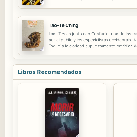
jugártela hasta que ya no sepas ni quién eres
Tao-Te Ching
Lao- Tes es junto con Confucio, uno de los ma
por el public y los especialistas occidentals. 
Tse. Y a la claridad supuestamente meridian d
ante todo una gran filosofia que en prducto qu
Libros Recomendados