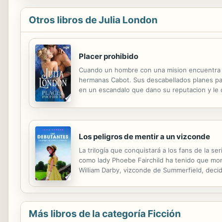
Otros libros de Julia London
Placer prohibido
Cuando un hombre con una mision encuentra un
hermanas Cabot. Sus descabellados planes para 
en un escandalo que dano su reputacion y le c
estadounidense irresistible le pidio que lo ay
Los peligros de mentir a un vizconde
La trilogía que conquistará a los fans de la s
como lady Phoebe Fairchild ha tenido que mont
William Darby, vizconde de Summerfield, deci
por el vizconde es correspondida cuando él l
Más libros de la categoría Ficción