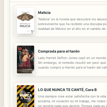
Malicia
"Malicia" es la novela que descubre los abusos
sobreviviente que ha recibido una disculpa públ
realidad de México en el año en el cambio de 
se enfrenta a las experiencias propias de su co
Comprada para el harén
Lady Harriet Sefton-Jones cayó en un mundo de
Sin embargo, el remedio resultó ser peor que 
cuando compró a Harriet para el harén del cali
pensaba reclamarla para él...
LO QUE NUNCA TE CANTÉ, Cara B
Una siempre cree estar satisfecha con la vida
encanta, mi vocación es mi trabajo, me rodeo
no tendría nada que decirte. Porque nada es lo