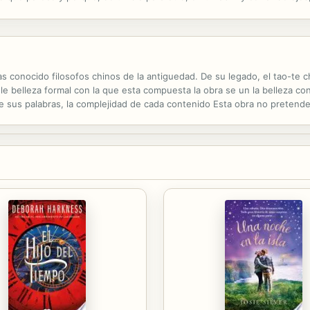
 ni qué es lo que te gusta.Y estoy asustada. Y todo va muy deprisa. Y no
s conocido filosofos chinos de la antiguedad. De su legado, el tao-te 
A le belleza formal con la que esta compuesta la obra se un la belleza co
e sus palabras, la complejidad de cada contenido Esta obra no pretende 
e se remonta a la razon de al existencia y ofrece las normas univesales 