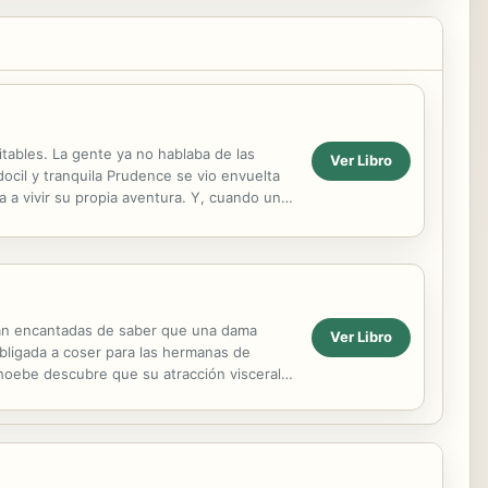
tables. La gente ya no hablaba de las
Ver Libro
docil y tranquila Prudence se vio envuelta
 a vivir su propia aventura. Y, cuando un
no de su...
arían encantadas de saber que una dama
Ver Libro
bligada a coser para las hermanas de
hoebe descubre que su atracción visceral
l otro, aumentan...