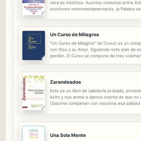
obra es histórico. Asuntos comunes entre Anti
escritores veterotestamentarios, la Palabra se
Segunda edición de lujo, con imágenes interna
Un Curso de Milagros
"Un Curso de Milagros" (el Curso) es un compl
con Dios y su Amor. Siguiendo este plan de e
perdón. El Curso se compone de tres volúmenes:
Ejercicios" incluye 365 lecciones, una para cad
Zarandeados
Este es un libro de sabiduría probada, proce
éxito y nos anima a darnos cuenta de que no 
Osborne comparten con nosotros esa sabiduría
Una Sola Mente