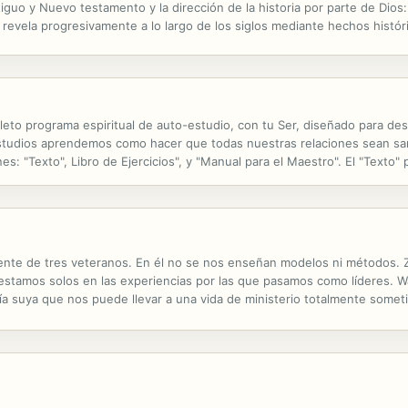
guo y Nuevo testamento y la dirección de la historia por parte de Dios:
 revela progresivamente a lo largo de los siglos mediante hechos históri
s en color, del mismo ensayo publicado en primera edición con Tektime 
eto programa espiritual de auto-estudio, con tu Ser, diseñado para de
studios aprendemos como hacer que todas nuestras relaciones sean santa
 "Texto", Libro de Ejercicios", y "Manual para el Maestro". El "Texto" p
a día del año. Éste inicia el proceso de cambiar la mente y la percepción
dente de tres veteranos. En él no se nos enseñan modelos ni métodos.
estamos solos en las experiencias por las que pasamos como líderes. W
 suya que nos puede llevar a una vida de ministerio totalmente someti