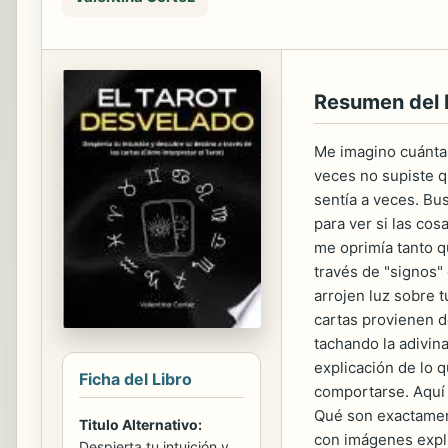
Resumen del
Me imagino cuántas
veces no supiste q
sentía a veces. Bu
para ver si las co
me oprimía tanto 
través de "signos" 
arrojen luz sobre 
cartas provienen d
tachando la adivin
explicación de lo 
Ficha del Libro
comportarse. Aquí t
Qué son exactament
Titulo Alternativo:
con imágenes expli
Despierta tu intuición y