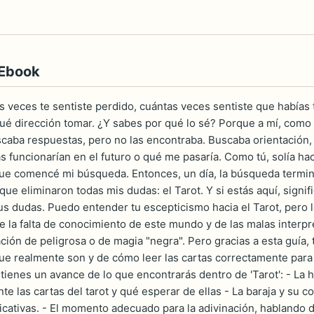
 Ebook
 veces te sentiste perdido, cuántas veces sentiste que habías
ué dirección tomar. ¿Y sabes por qué lo sé? Porque a mí, como a
scaba respuestas, pero no las encontraba. Buscaba orientación, 
sas funcionarían en el futuro o qué me pasaría. Como tú, solía 
que comencé mi búsqueda. Entonces, un día, la búsqueda termin
que eliminaron todas mis dudas: el Tarot. Y si estás aquí, signi
tus dudas. Puedo entender tu escepticismo hacia el Tarot, pero
e la falta de conocimiento de este mundo y de las malas interpre
ación de peligrosa o de magia "negra". Pero gracias a esta guía,
que realmente son y de cómo leer las cartas correctamente para
ienes un avance de lo que encontrarás dentro de 'Tarot': - La hi
e las cartas del tarot y qué esperar de ellas - La baraja y su
cativas. - El momento adecuado para la adivinación, hablando d