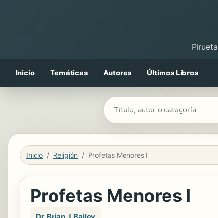
Pirueta
Inicio
Temáticas
Autores
Últimos Libros
Buscar libros
Inicio
Religión
Profetas Menores I
Profetas Menores I
Dr. Brian J. Bailey