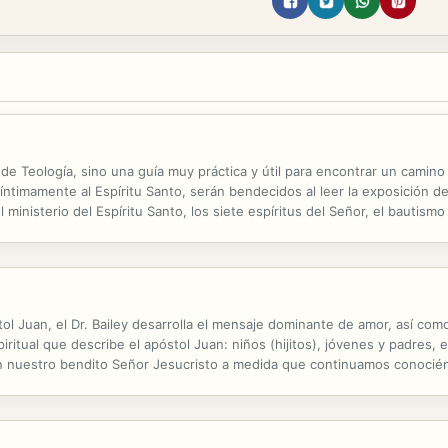
de Teología, sino una guía muy práctica y útil para encontrar un camino ha
timamente al Espíritu Santo, serán bendecidos al leer la exposición del
el ministerio del Espíritu Santo, los siete espíritus del Señor, el bautism
llena y guiada por el Espíritu.
ol Juan, el Dr. Bailey desarrolla el mensaje dominante de amor, así como
ritual que describe el apóstol Juan: niños (hijitos), jóvenes y padres, e
n nuestro bendito Señor Jesucristo a medida que continuamos conocién