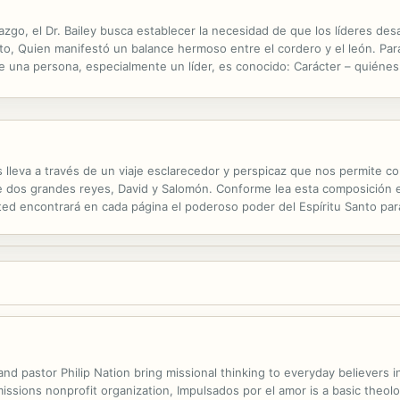
razgo, el Dr. Bailey busca establecer la necesidad de que los líderes d
sto, Quien manifestó un balance hermoso entre el cordero y el león. Par
que una persona, especialmente un líder, es conocido: Carácter – quién
 lleva a través de un viaje esclarecedor y perspicaz que nos permite con
da de dos grandes reyes, David y Salomón. Conforme lea esta composici
ed encontrará en cada página el poderoso poder del Espíritu Santo para t
 como reyes y sacerdotes.
and pastor Philip Nation bring missional thinking to everyday believers
sions nonprofit organization, Impulsados por el amor is a basic theolo