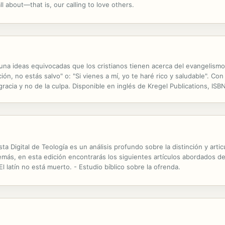
ll about—that is, our calling to love others.
 y una ideas equivocadas que los cristianos tienen acerca del evangelism
ón, no estás salvo" o: "Si vienes a mí, yo te haré rico y saludable". Con 
racia y no de la culpa. Disponible en inglés de Kregel Publications, ISBN
ons Christians have about evangelism. God never said many...
vista Digital de Teología es un análisis profundo sobre la distinción y arti
más, en esta edición encontrarás los siguientes artículos abordados des
El latín no está muerto. - Estudio bíblico sobre la ofrenda.