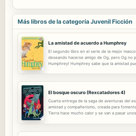
Más libros de la categoría Juvenil Ficción
La amistad de acuerdo a Humphrey
El segundo libro en el serie de la mejor masc
deseando hacerse amigo de Og, pero Og no par
Humphrey! Humphrey sabe que la amistad pued
¡Humphrey es uno de los preferidos del prog
El bosque oscuro (Rexcatadores 4)
Cuarta entrega de la saga de aventuras del es
amistad y compañerismo, creada para fomentar e
Tierra hace mucho calor y se van a pasar unos 
Pero... ¿Están ocultando algo sus abuelos? ¿