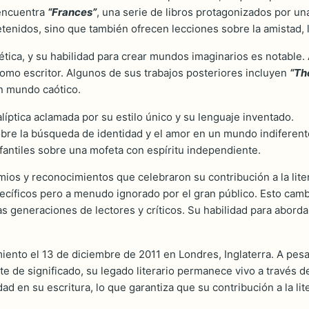
 encuentra
“Frances”
, una serie de libros protagonizados por un
retenidos, sino que también ofrecen lecciones sobre la amistad, l
poética, y su habilidad para crear mundos imaginarios es notable.
como escritor. Algunos de sus trabajos posteriores incluyen
“Th
un mundo caótico.
íptica aclamada por su estilo único y su lenguaje inventado.
bre la búsqueda de identidad y el amor en un mundo indiferent
nfantiles sobre una mofeta con espíritu independiente.
emios y reconocimientos que celebraron su contribución a la li
específicos pero a menudo ignorado por el gran público. Esto ca
 generaciones de lectores y críticos. Su habilidad para aborda
miento el 13 de diciembre de 2011 en Londres, Inglaterra. A pe
e de significado, su legado literario permanece vivo a través d
 en su escritura, lo que garantiza que su contribución a la lite