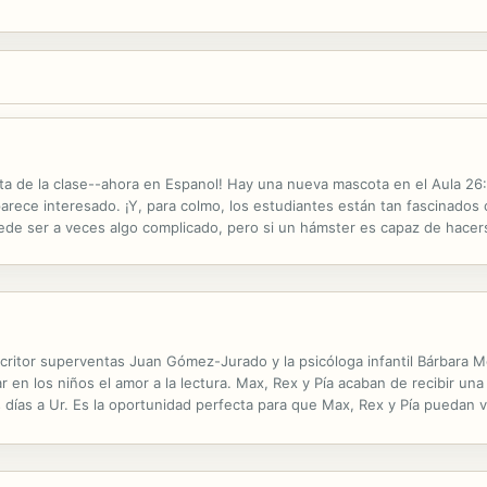
ota de la clase--ahora en Espanol! Hay una nueva mascota en el Aula 26
ece interesado. ¡Y, para colmo, los estudiantes están tan fascinados
e ser a veces algo complicado, pero si un hámster es capaz de hacer
rama ONE SCHOOL, ONE BOOK! ¡Los libros de Humphrey han sido nomina
critor superventas Juan Gómez-Jurado y la psicóloga infantil Bárbara 
n los niños el amor a la lectura. Max, Rex y Pía acaban de recibir una n
días a Ur. Es la oportunidad perfecta para que Max, Rex y Pía puedan visi
Ha sucedido algún problema con el Enemigo? ¡Así comienza una...