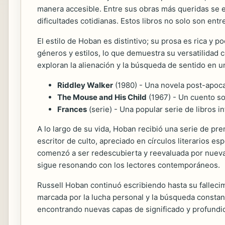
manera accesible. Entre sus obras más queridas se
dificultades cotidianas. Estos libros no solo son ent
El estilo de Hoban es distintivo; su prosa es rica y 
géneros y estilos, lo que demuestra su versatilidad 
exploran la alienación y la búsqueda de sentido en 
Riddley Walker
(1980) - Una novela post-apocal
The Mouse and His Child
(1967) - Un cuento so
Frances
(serie) - Una popular serie de libros i
A lo largo de su vida, Hoban recibió una serie de pr
escritor de culto, apreciado en círculos literarios 
comenzó a ser redescubierta y reevaluada por nuevas
sigue resonando con los lectores contemporáneos.
Russell Hoban continuó escribiendo hasta su falleci
marcada por la lucha personal y la búsqueda constant
encontrando nuevas capas de significado y profundidad