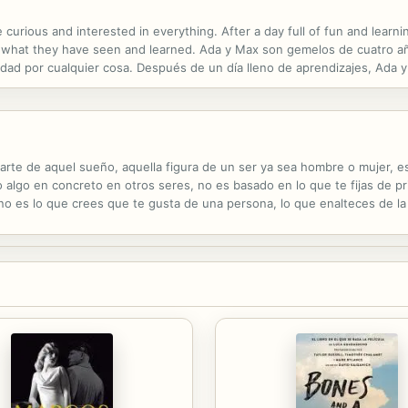
 curious and interested in everything. After a day full of fun and learn
g what they have seen and learned. Ada y Max son gemelos de cuatro añ
lidad por cualquier cosa. Después de un día lleno de aprendizajes, Ada
o lo nuevo que han aprendido.
arte de aquel sueño, aquella figura de un ser ya sea hombre o mujer, 
 algo en concreto en otros seres, no es basado en lo que te fijas de pr
s, no es lo que crees que te gusta de una persona, lo que enalteces de la