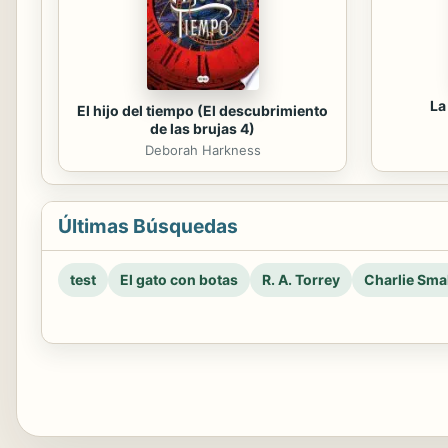
La
El hijo del tiempo (El descubrimiento
de las brujas 4)
Deborah Harkness
Últimas Búsquedas
test
El gato con botas
R. A. Torrey
Charlie Smal