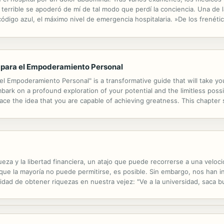
terrible se apoderó de mí de tal modo que perdí la conciencia. Una de 
l código azul, el máximo nivel de emergencia hospitalaria. »De los frenét
ron devolverme a la vida, sólo recuerdo que me fui quedando dormida,
 para el Empoderamiento Personal
 Empoderamiento Personal" is a transformative guide that will take you
ark on a profound exploration of your potential and the limitless possibil
brace the idea that you are capable of achieving greatness. This chapter 
scubriendo tu potencial," delves into the process of self-discovery, hel
eza y la libertad financiera, un atajo que puede recorrerse a una veloc
a que la mayoría no puede permitirse, es posible. Sin embargo, nos han 
bilidad de obtener riquezas en nuestra vejez: "Ve a la universidad, saca
 pensiones... Entonces, algún día, cuando tengas sesenta y cinco años, s