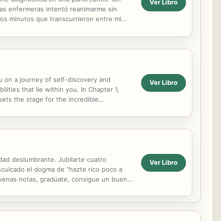
Ver Libro
las enfermeras intentó reanimarme sin
icos minutos que transcurrieron entre mi
 que...
 on a journey of self-discovery and
Ver Libro
ities that lie within you. In Chapter 1,
sets the stage for the incredible
ping you...
idad deslumbrante. Jubilarte cuatro
Ver Libro
inculcado el dogma de "hazte rico poco a
 buenas notas, gradúate, consigue un buen
erás...