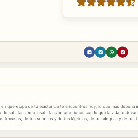
 en qué etapa de tu existencia te encuentres hoy, lo que más debería inq
 de satisfacción o insatisfacción que tienes con lo que la vida te devuel
s fracasos, de tus sonrisas y de tus lágrimas, de tus alegrías y de tus
 distintas etapas de la existencia por las que tanto tú como yo ...