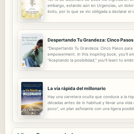
embargo, estando aún en Urgencias, un dolor 
éxito, por lo que se vio obligada a declarar e
muerte y el momento en que los médicos logra
Despertando Tu Grandeza: Cinco Pasos
"Despertando Tu Grandeza: Cinco Pasos para el
empowerment. In this inspiring book, you'll emb
"Aceptando la posibilidad," you'll learn to em
transformation that awaits you. Chapter 2, "De
La vía rápida del millonario
Hay una carretera oculta que conduce a la riqu
décadas antes de lo habitual y llevar una vid
poco", un plan asfixiante con una ligera posi
trabajo, ahorra, invierte, contrata un plan de