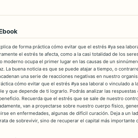
 Ebook
xplica de forma práctica cómo evitar que el estrés #ya sea labor
mente el estrés te afecta, como a la casi totalidad de los sere
o moderno ocupa el primer lugar en las causas de un sinnúmero
az. La buena noticia es que se puede atajar a tiempo, o contrarre
cadenan una serie de reacciones negativas en nuestro organism
ráctica cómo evitar que el estrés #ya sea laboral o vinculado a
le y que depende de ti lograrlo. Podrás analizar las respuestas 
 beneficio. Recuerda que el estrés que se sale de nuestro cont
damente, van a proyectarse sobre nuestro cuerpo físico, genera
irse en enfermedades, algunas de difícil curación. Deja a un la
rata de sobrevivir, sino de recuperar el capital más importante 