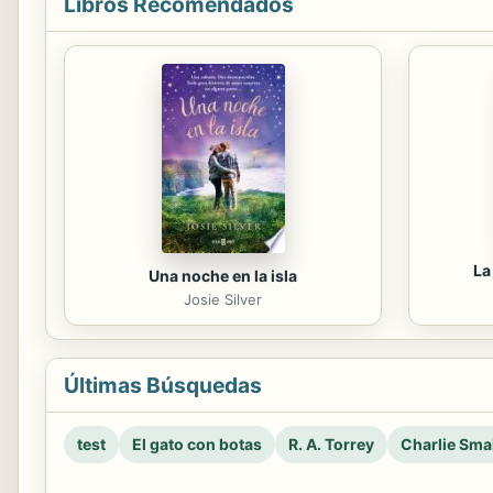
Libros Recomendados
La
Una noche en la isla
Josie Silver
Últimas Búsquedas
test
El gato con botas
R. A. Torrey
Charlie Smal