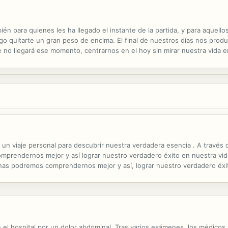
bién para quienes les ha llegado el instante de la partida, y para aquel
go quitarte un gran peso de encima. El final de nuestros días nos prod
 no llegará ese momento, centrarnos en el hoy sin mirar nuestra vida e
 sabemos " en el fondo " que está allí, aguardándonos a nosotros y a qu
un viaje personal para descubrir nuestra verdadera esencia . A través de
rendernos mejor y así lograr nuestro verdadero éxito en nuestra vida. 
nas podremos comprendernos mejor y así, lograr nuestro verdadero éxi
el hospital por un dolor abdominal. Tras varios exámenes, los médicos 