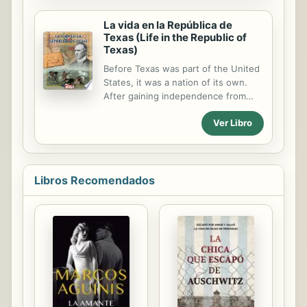
presidency, and why he is
La vida en la República de
considered a hero today. Build
Texas (Life in the Republic of
reading skills and strengthen social
Texas)
studies knowledge with this
engaging book!
Before Texas was part of the United
States, it was a nation of its own.
After gaining independence from
Mexico in 1836, Texas declared itself
Ver Libro
a republic. Interesting features,
including a timeline and a map, guide
readers through this conflict-filled
period of Texas history.
Libros Recomendados