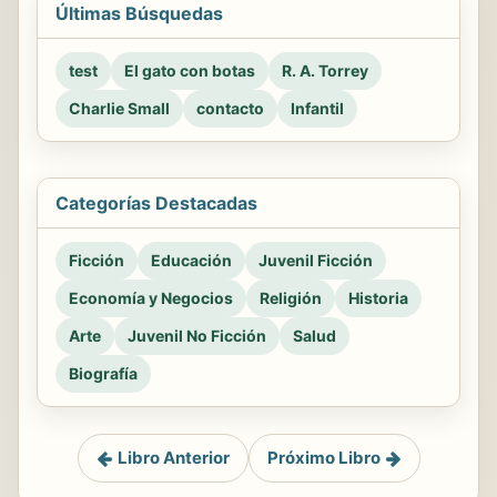
Últimas Búsquedas
test
El gato con botas
R. A. Torrey
Charlie Small
contacto
Infantil
Categorías Destacadas
Ficción
Educación
Juvenil Ficción
Economía y Negocios
Religión
Historia
Arte
Juvenil No Ficción
Salud
Biografía
Libro Anterior
Próximo Libro