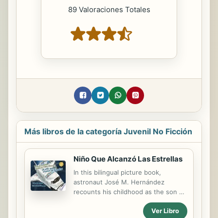
89 Valoraciones Totales
Más libros de la categoría Juvenil No Ficción
Niño Que Alcanzó Las Estrellas
In this bilingual picture book,
astronaut José M. Hernández
recounts his childhood as the son of
Mexican migrant workers and his
Ver Libro
life-long dream to travel to the stars.