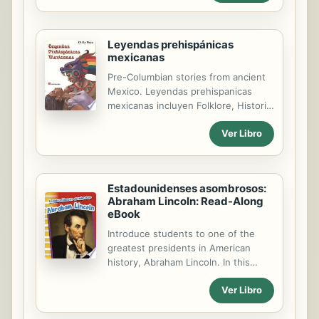
Leyendas prehispánicas
mexicanas
Pre-Columbian stories from ancient
Mexico. Leyendas prehispanicas
mexicanas incluyen Folklore, Historia
- Historia General, Historia - Mexico,
Ver Libro
No ficcion juvenil, America Latina.
Estadounidenses asombrosos:
Abraham Lincoln: Read-Along
eBook
Introduce students to one of the
greatest presidents in American
history, Abraham Lincoln. In this
engaging and informational Spanish-
Ver Libro
translated biography, readers will
learn about the amazing things that
Lincoln accomplished during his