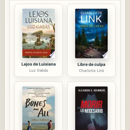
quiere. Cuando de un día para otro
se queda huérfana, debe irse a vivir
con su tío a Inglaterra. Mary se
encontrará allí con una misteriosa
mansión, con más de cien
habitaciones e innumerables
secretos, y vivirá una aventura en la
que descubrirá...
Lejos de Luisiana
Libre de culpa
Luz Gabás
Charlotte Link