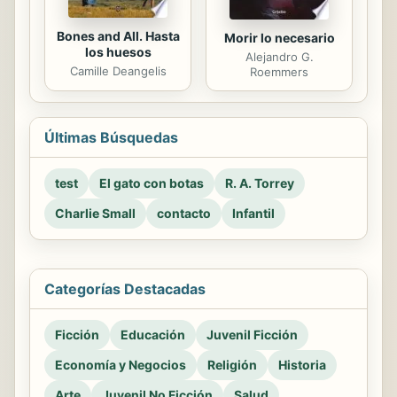
Bones and All. Hasta
Morir lo necesario
los huesos
Alejandro G.
Camille Deangelis
Roemmers
Últimas Búsquedas
test
El gato con botas
R. A. Torrey
Charlie Small
contacto
Infantil
Categorías Destacadas
Ficción
Educación
Juvenil Ficción
Economía y Negocios
Religión
Historia
Arte
Juvenil No Ficción
Salud