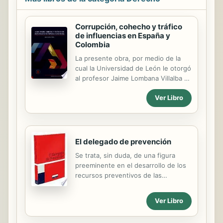
Corrupción, cohecho y tráfico
de influencias en España y
Colombia
La presente obra, por medio de la
cual la Universidad de León le otorgó
al profesor Jaime Lombana Villalba el
título de Doctor en Derecho, fue
Ver Libro
dirigida por grandes maestros del
derecho penal español y se
constituye en un gran aporte para el
tema, en tanto muestra cómo la
corrupción pública conduce a un
El delegado de prevención
grave quebrantamiento de los
Se trata, sin duda, de una figura
principios esenciales sobre los que
preeminente en el desarrollo de los
se asienta todo régimen
recursos preventivos de las
democrático. El trabajo de grado
empresas, especialmente en las de
centra su atención en resaltar la
menor dimensión, donde el
administración pública como un bien
Ver Libro
cumplimiento de las medidas de
jurídico que amerita una especial
seguridad laboral encuentra
protección por parte del derecho