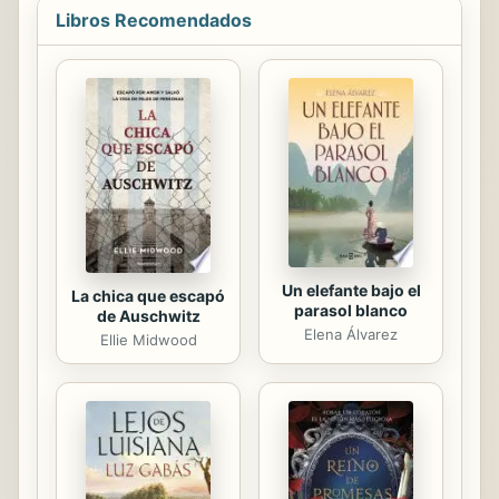
México y Perú) se ha creado este
Libros Recomendados
tipo de clínicas, que llevan a cabo
litigio en casos paradigmáticos a
nivel interno e internacional y que
participan en procesos de reforma
legislativa. El trabajo explora los
antecedentes del movimiento clínico
en América Latina y muestra la
innovación que traen...
Un elefante bajo el
La chica que escapó
parasol blanco
de Auschwitz
Elena Álvarez
Ellie Midwood