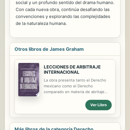
social y un profundo sentido del drama humano.
Con cada nueva obra, continúa desafiando las
convenciones y explorando las complejidades
de la naturaleza humana.
Otros libros de James Graham
LECCIONES DE ARBITRAJE
INTERNACIONAL
La obra presenta tanto el Derecho
mexicano como el Derecho
comparado en materia de abritaje
nacional e internacional. La última
parte de las Lecciones se dedica al
Ver Libro
arbitraje sobre inversión extranjero
Más libros de la categoría Derecho