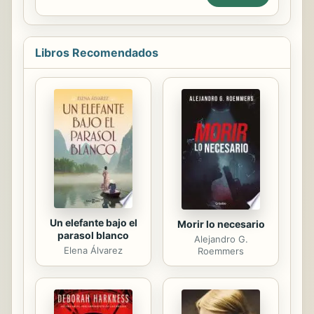
perfecta amante para él!
Barrera Tyzska, «Leonardo Padrón
sabe muy bien cómo convertir un
texto en un viaje, un libro en una
Libros Recomendados
orgía, con una voz claramente
definida, llena de humor, dispuesta
siempre a dialogar con la
sentimentalidad latinoamericana,
decidida a pensar todo el tiempo en
el país [...] Estas crónicas son
personalísimas. Por eso mismo, son
literarias. En ellas respira toda la...
Un elefante bajo el
Morir lo necesario
parasol blanco
Alejandro G.
Elena Álvarez
Roemmers