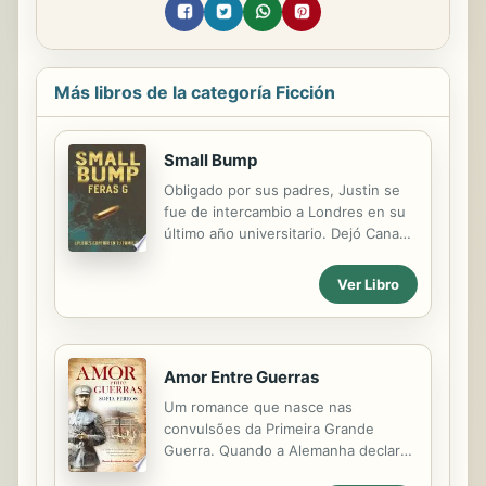
Más libros de la categoría Ficción
Small Bump
Obligado por sus padres, Justin se
fue de intercambio a Londres en su
último año universitario. Dejó Canadá
con una maleta llena de ropa y los
pedazos de su corazón. Después de
Ver Libro
un año regresa para descubrir que
no solo dejó una chica destrozada,
también un pequeño chichón. El
perdón es solo el primer paso.
Amor Entre Guerras
Engaños, chantajes, crimen y mucho
dolor. ¿Puedes confiar en tu familia?
Um romance que nasce nas
convulsões da Primeira Grande
Guerra. Quando a Alemanha declara
guerra a Portugal em 1916, Miguel