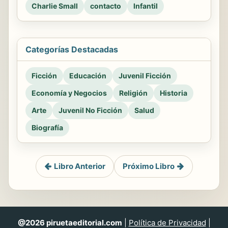
Charlie Small
contacto
Infantil
Categorías Destacadas
Ficción
Educación
Juvenil Ficción
Economía y Negocios
Religión
Historia
Arte
Juvenil No Ficción
Salud
Biografía
Libro Anterior
Próximo Libro
@2026 piruetaeditorial.com
|
Política de Privacidad
|