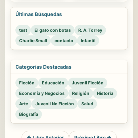
Últimas Búsquedas
test
El gato con botas
R. A. Torrey
Charlie Small
contacto
Infantil
Categorías Destacadas
Ficción
Educación
Juvenil Ficción
Economía y Negocios
Religión
Historia
Arte
Juvenil No Ficción
Salud
Biografía
Libro Anterior
Próximo Libro