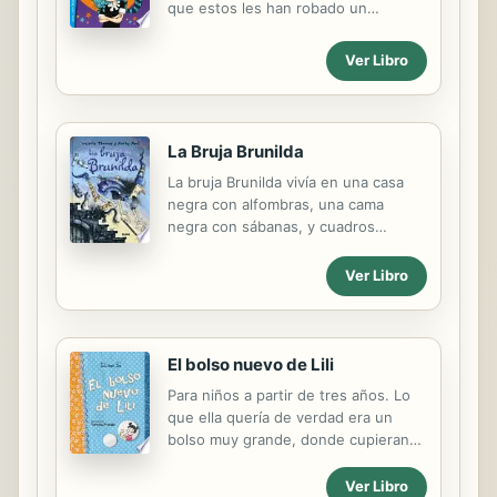
que estos les han robado un
Ilustraciones que ayudan a
poderoso hechizo a las brujas: el
desarrollar sus habilidades de...
Hechizo del Amor. Junto a
Ver Libro
Mandrágora, su gato cascarrabias, se
verá envuelta en nuevas aventuras,
llenas de diversión, magia y, ¿quién
sabe?, también de amor.
La Bruja Brunilda
La bruja Brunilda vivía en una casa
negra con alfombras, una cama
negra con sábanas, y cuadros
negros en las paredes. Incluso el
cuarto de baño era negro.
Ver Libro
Naturalmente, Bruno, su gato,
también era negro. El único problema
era que Brunilda no lo veía... hasta
que un día decidió utilizar un poquito
El bolso nuevo de Lili
de magia.
Para niños a partir de tres años. Lo
que ella quería de verdad era un
bolso muy grande, donde cupieran
también... sus amigos, la torta de
banana de su mamá, su professora,
Ver Libro