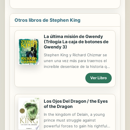
Otros libros de Stephen King
La última misión de Gwendy
(Trilogía La caja de botones de
Gwendy 3)
Stephen King y Richard Chizmar se
unen una vez más para traernos el
increíble desenlace de la historia que
comenzaron con La caja de botones
Ver Libro
de Gwendy. Cuando tenía doce
años, Gwendy Peterson conoció a
Richard Farris, un tipo misterioso que
le pidió que cuidara de una extraña
Los Ojos Del Dragon / the Eyes
caja de botones. Ahora, Gwendy es
of the Dragon
una afamada novelista y su carrera
política está empezando a despegar.
In the kingdom of Delain, a young
Parece que lo tiene todo a su
prince must struggle against
alcance, pero entonces el insólito
powerful forces to gain his rightful