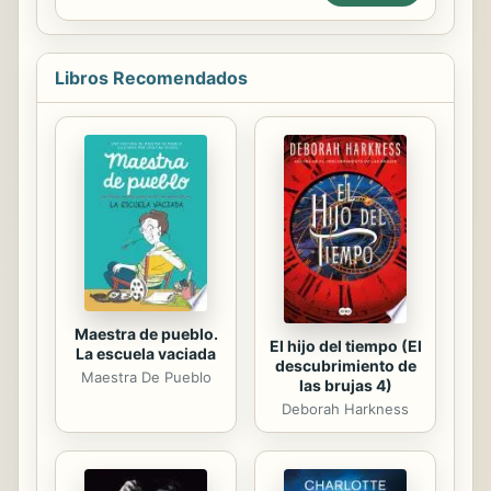
venerados. Su asesinato a manos de
el mundo de la magia para llevar a
los nacionalistas al comienzo de la ...
cabo sus negocios. . La vida de Pema
se da vuelta cuando las bendiciones
Libros Recomendados
de compañeros destinados regresan
al reino. Se complica aún más cuando
un misterioso y hermoso cambiador
de ursina, Ronan, entra en su vida.
Pema no quiere sentirse atraída por
Ronan, especialmente porque alguna
vez perteneció a su archienemiga.
Pema enfrenta el...
Maestra de pueblo.
El hijo del tiempo (El
La escuela vaciada
descubrimiento de
Maestra De Pueblo
las brujas 4)
Deborah Harkness