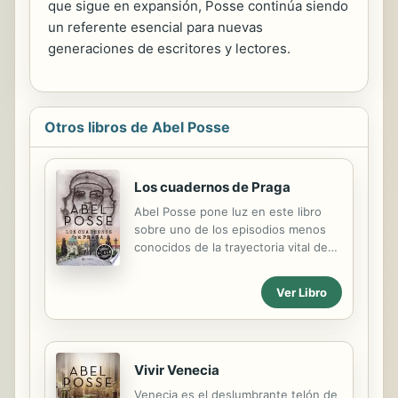
que sigue en expansión, Posse continúa siendo
un referente esencial para nuevas
generaciones de escritores y lectores.
Otros libros de Abel Posse
Los cuadernos de Praga
Abel Posse pone luz en este libro
sobre uno de los episodios menos
conocidos de la trayectoria vital de
uno de los indiscutibles iconos del
siglo XX: Ernesto Che Guevara. El
Ver Libro
revolucionario argentino-cubano
permaneció en Praga de forma
secreta y oculta antes de que se
produjese la batalla final en Bolivia,
Vivir Venecia
donde perdería la vida. Esta novela
supone una invitación a ese universo
Venecia es el deslumbrante telón de