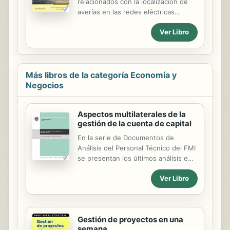
relacionados con la localización de
averías en las redes eléctricas
aéreas de baja tensión. Conocer la
Ver Libro
funcionalidad, tipología e
instrucciones de manejo de las
herramientas utilizadas para llevar
acabo los trabajos de mantenimiento
en una red eléctrica de distribución
Más libros de la categoría Economía y
aérea de baja tensión. Describir los
Negocios
procedimientos y medidas de
protección necesarias para la llevar a
Aspectos multilaterales de la
cabo operaciones de reparación y
gestión de la cuenta de capital
mantenimiento en una red eléctrica
aérea de baja tensión. Verificar la
En la serie de Documentos de
aplicación de la normativa
Análisis del Personal Técnico del FMI
correspondiente en el
se presentan los últimos análisis e
mantenimiento de una ...
investigaciones sobre políticas
Ver Libro
elaborados por miembros del
personal técnico del FMI, que se
publican para recibir comentarios y
fomentar el debate. Estos
Gestión de proyectos en una
documentos generalmente son
semana
breves y están escritos en un