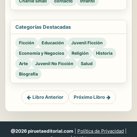
Charlie Small
contacto
Infantil
Categorías Destacadas
Ficción
Educación
Juvenil Ficción
Economía y Negocios
Religión
Historia
Arte
Juvenil No Ficción
Salud
Biografía
Libro Anterior
Próximo Libro
@2026 piruetaeditorial.com
|
Política de Privacidad
|