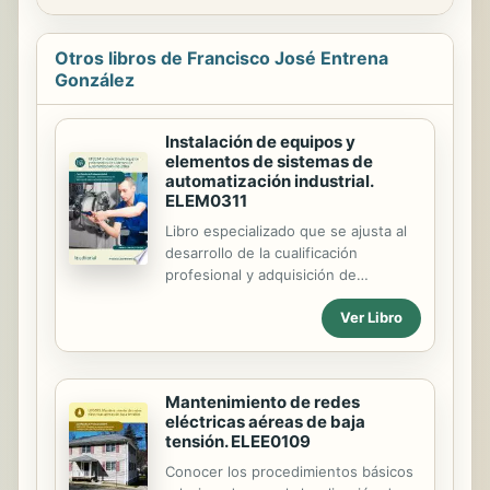
Otros libros de Francisco José Entrena
González
Instalación de equipos y
elementos de sistemas de
automatización industrial.
ELEM0311
Libro especializado que se ajusta al
desarrollo de la cualificación
profesional y adquisición de
certificados de profesionalidad.
Ver Libro
Manual imprescindible para la
formación y la capacitación, que se
basa en los principios de la
cualificación y dinamización del
Mantenimiento de redes
conocimiento, como premisas para la
eléctricas aéreas de baja
mejora de la empleabilidad y eficacia
tensión. ELEE0109
para el desempeño del trabajo.
Conocer los procedimientos básicos