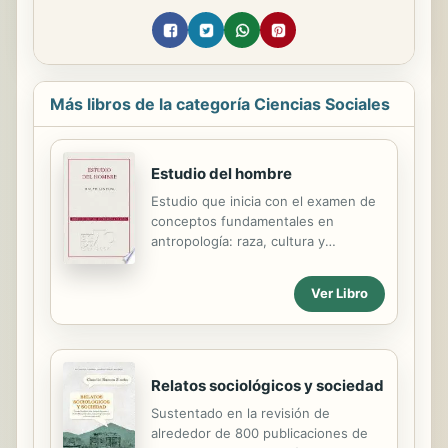
Más libros de la categoría Ciencias Sociales
Estudio del hombre
Estudio que inicia con el examen de
conceptos fundamentales en
antropología: raza, cultura y
sociedad, de los cuales deriva sus
diversos entrecruzamientos,
Ver Libro
introduciéndonos a su estudio: la
mentalidad humana y los elementos
característicos de la sociedad, los
componentes más simples de la
cultura y formas que asumen el
Relatos sociológicos y sociedad
matrimonio, la familia y los sistemas
Sustentado en la revisión de
sociales.
alrededor de 800 publicaciones de