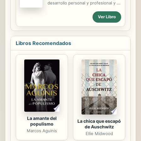
en el proceso de reflexión interna
desarrollo personal y profesional y a
(...) y tenga una guía de referencia
sortear las trampas de la vida. Con
sobre los proyectos a los que
prólogo de Juanma Roca.
Ver Libro
dedicar los mayores esfuerzos en el
futuro». Si a ello añadimos los
adjetivos atribuidos a los...
Libros Recomendados
La amante del
La chica que escapó
populismo
de Auschwitz
Marcos Aguinis
Ellie Midwood