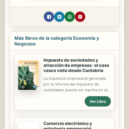
Más libros de la categoría Economía y
Negocios
Impuesto de sociedades y
atracción de empresas : el caso
vasco visto desde Cantabria
La inquietud empresarial generada
por la reforma del Impuesto de
sociedades puesta en marcha en el
País Vasco en 1996, manifiestamente
Ver Libro
favorable a las empresas, motiva el
estudio cualitativo y cuantitativo de
la importancia relativa de esta
iniciativa fiscal. La autora del trabajo
Comercio electrónico y
ha tenido el mérito de ser oportuna y
estrategia empresarial