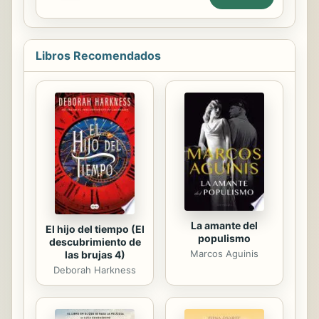
nuestro caso), con el fin de iniciar,
responder esta obra.
desarrollar o continuar su proyecto
empresarial. Cualquier proyecto
empresarial, cualquier negocio,
Libros Recomendados
consiste en la toma de una serie de
decisiones de distintos tipos. La
primera decisión a tomar es la de
definir el producto o servicio en el
que consiste nuestro negocio.
Obviamente, la solución que demos a
esta decisión va a determinar el
planteamiento de muchas de las
decisiones posteriores. Entre...
La amante del
El hijo del tiempo (El
populismo
descubrimiento de
Marcos Aguinis
las brujas 4)
Deborah Harkness