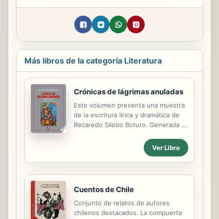
Más libros de la categoría Literatura
Crónicas de lágrimas anuladas
Este volumen presenta una muestra
de la escritura lírica y dramática de
Recaredo Silebo Boturo. Generada a
partir de la experiencia de vivir en
Guinea Ecuatorial, la escritura de
Ver Libro
Boturu busca fomentar un sentido
de comunidad mediante historias de
origen local que echan luz, entre
otras cosas, sobre la transformación
Cuentos de Chile
de valores tradicionales en la era de
Conjunto de relatos de autores
la globalización. A pesar de ser una
chilenos destacados. La compuerta
escritura isleña, no es una escritura