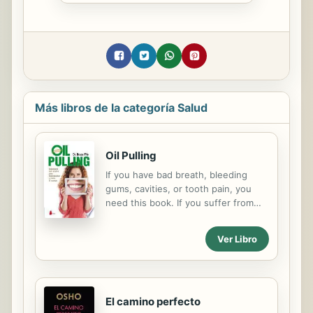
Más libros de la categoría Salud
Oil Pulling
If you have bad breath, bleeding
gums, cavities, or tooth pain, you
need this book. If you suffer from
asthma, diabetes, arthritis, migraine
headaches, or any chronic illness,
Ver Libro
and have not found relief, this book
could have the solution you need. All
disease starts in the mouth!
El camino perfecto