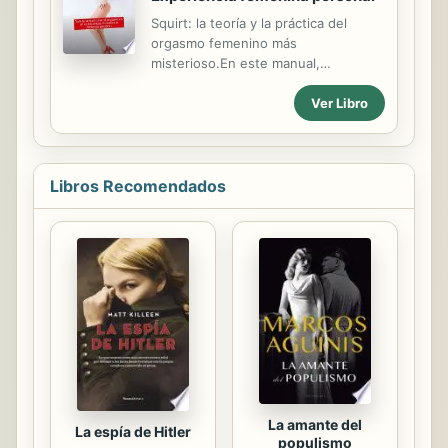
posible controlar y hasta revertir la
Squirt: la teoría y la práctica del
diabetes tipo 2 por medio de
orgasmo femenino más
remedios naturales, Cómo revertir la
misterioso.En este manual,
diabetes le muestra cómo. Tomando
aprenderá cómo difiere el chorro de
como base los mismos principios
Ver Libro
otros tipos de orgasmos, cómo
transformadores que compartió ...
ayudarlo a llegar a su compañero,
consejos a las mujeres sobre su
rápido logro. Mitos y verdad sobre el
chorro, la historia de las
Libros Recomendados
observaciones, la experiencia
personal, etc.
La amante del
La espía de Hitler
populismo