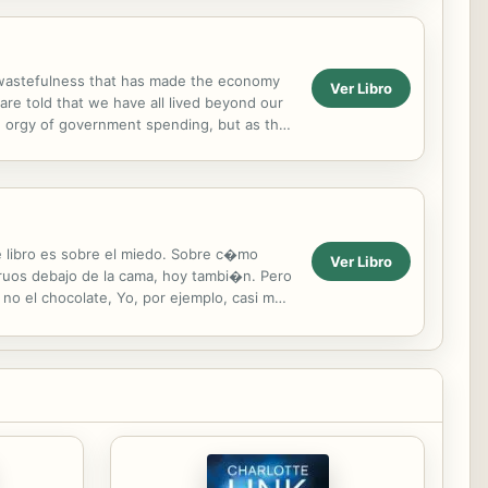
s wastefulness that has made the economy
Ver Libro
are told that we have all lived beyond our
n orgy of government spending, but as the
ivate...
e libro es sobre el miedo. Sobre c�mo
Ver Libro
ruos debajo de la cama, hoy tambi�n. Pero
o el chocolate, Yo, por ejemplo, casi me
 ...