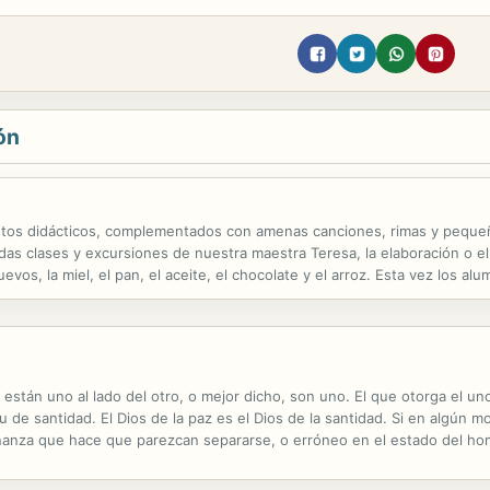
ón
os didácticos, complementados con amenas canciones, rimas y pequeñas 
tidas clases y excursiones de nuestra maestra Teresa, la elaboración o 
huevos, la miel, el pan, el aceite, el chocolate y el arroz. Esta vez los a
uerta enorme. ¿Qué habría al otro lado? Era la granja de Arturo, un...
d están uno al lado del otro, o mejor dicho, son uno. El que otorga el un
ritu de santidad. El Dios de la paz es el Dios de la santidad. Si en alg
ñanza que hace que parezcan separarse, o erróneo en el estado del ho
salvo el divino, puede marcar una diferencia... Los dos no son...