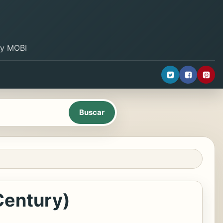
B y MOBI
 Century)