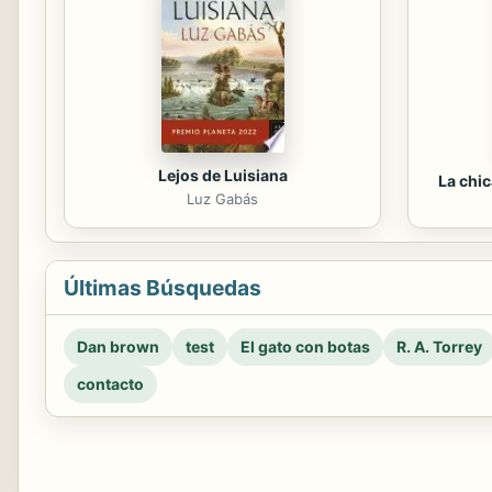
Lejos de Luisiana
La chi
Luz Gabás
Últimas Búsquedas
Dan brown
test
El gato con botas
R. A. Torrey
contacto