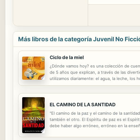
Más libros de la categoría Juvenil No Ficci
Ciclo de la miel
¿Dónde vamos hoy? es una colección de cuent
de 5 años que explican, a través de las diver
utilizamos diariamente: el agua, la leche, los 
excursión. El autobús se detuvo frente a una p
EL CAMINO DE LA SANTIDAD
"El camino de la paz y el camino de la santida
también el otro. El Espíritu de paz es el Espí
debe haber algo erróneo, erróneo en la ense
juntos, o al menos tan juntos que ningún ojo, 