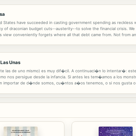
osa
ited States have succeeded in casting government spending as reckles
y of draconian budget cuts--austerity--to solve the financial crisis. We 
s view conveniently forgets where all that debt came from. Not from a
nd adding liquidity to the broken banking system. Through these actions pr
 Las Unas
nte las de uno mismo) es muy dif�cil. A continuaci�n lo intentar�: est
 nos persigue desde la infancia. Si antes les tem�amos a los monst
in importar de d�nde somos, cu�ntos a�os tenemos, o si nos gusta o n
ma potencia) y sobreviv�. No s�lo sobreviv� sino que aprend� que lo