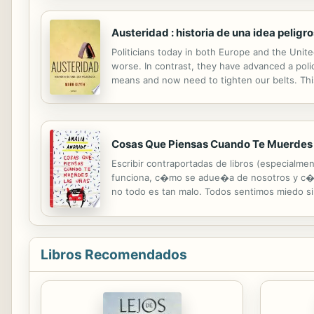
Austeridad : historia de una idea peligr
Politicians today in both Europe and the Un
worse. In contrast, they have advanced a polic
means and now need to tighten our belts. Thi
direct result of bailing out, recapitalizing, a
Cosas Que Piensas Cuando Te Muerdes
Escribir contraportadas de libros (especialme
funciona, c�mo se adue�a de nosotros y c�mo
no todo es tan malo. Todos sentimos miedo s
muero de ansiedad (que es miedo en su m�xi
Libros Recomendados