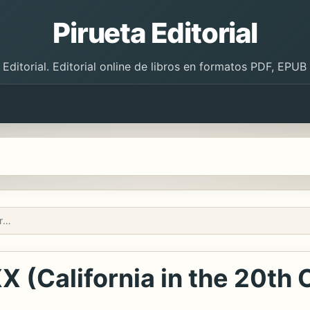
Pirueta Editorial
 Editorial. Editorial online de libros en formatos PDF, EPU
California en el siglo XX (California in the 20th Century)
 XX (California in the 20th