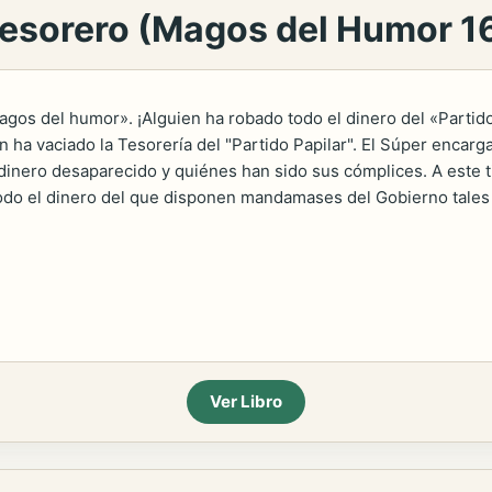
 tesorero (Magos del Humor 1
os del humor». ¡Alguien ha robado todo el dinero del «Partido P
 ha vaciado la Tesorería del "Partido Papilar". El Súper encarg
dinero desaparecido y quiénes han sido sus cómplices. A este ti
do el dinero del que disponen mandamases del Gobierno tales c
Ver Libro