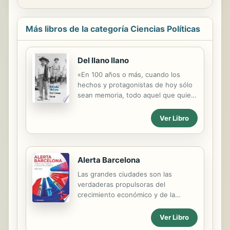
Más libros de la categoría Ciencias Políticas
Del llano llano
«En 100 años o más, cuando los
hechos y protagonistas de hoy sólo
sean memoria, todo aquel que quiera
conocer lo que sucedió en Colombia
desde mediados del siglo XX al
Ver Libro
presente tendrá que leer al
sociólogo, periodista y escritor
Alfredo Molano Bravo». Jorge
Cardona Alzate
Alerta Barcelona
Las grandes ciudades son las
verdaderas propulsoras del
crecimiento económico y de la
creatividad en el mundo, por encima
de estados y fronteras. Barcelona no
Ver Libro
ha parado de escalar posiciones y de