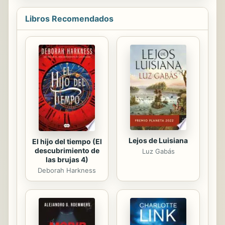
abierta contra...
influencia de Chávez después de su
Libros Recomendados
muerte, a través de Maduro. El
intelectual chileno radicado en
Alemania evalúa en este libro la
figura de Henrique Capriles, reseña
la novela Patria o Muerte de Alberto
Berrera Tyszka, plantea los
escenarios electorales, revisa los
posibles efectos del proceso de la
DEA contra dos parientes de...
Lejos de Luisiana
El hijo del tiempo (El
descubrimiento de
Luz Gabás
las brujas 4)
Deborah Harkness