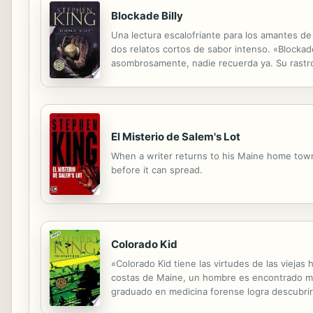
Blockade Billy
Una lectura escalofriante para los amantes d
dos relatos cortos de sabor intenso. «Blockade 
asombrosamente, nadie recuerda ya. Su rastro 
secreto que solo el maestro indiscutible del
El Misterio de Salem's Lot
When a writer returns to his Maine home town,
before it can spread.
Colorado Kid
«Colorado Kid tiene las virtudes de las vieja
costas de Maine, un hombre es encontrado muer
graduado en medicina forense logra descubrir
Porque cuanto más descubren del hombre y de