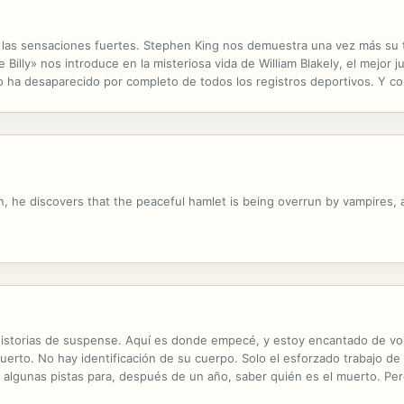
e las sensaciones fuertes. Stephen King nos demuestra una vez más su t
Billy» nos introduce en la misteriosa vida de William Blakely, el mejor ju
ha desaparecido por completo de todos los registros deportivos. Y con 
 terror contemporáneo podía desvelar. En «Moralidad» conoceremos a una
 he discovers that the peaceful hamlet is being overrun by vampires, an
s historias de suspense. Aquí es donde empecé, y estoy encantado de vol
to. No hay identificación de su cuerpo. Solo el esforzado trabajo de 
 algunas pistas para, después de un año, saber quién es el muerto. Per
 las extrañas circunstancias de su muerte, menos comprenden. ¿Se tra