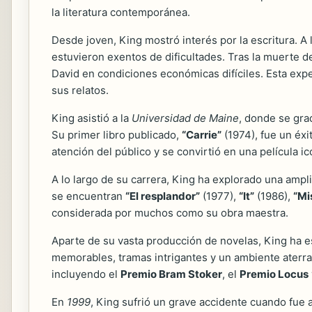
la literatura contemporánea.
Desde joven, King mostró interés por la escritura. A
estuvieron exentos de dificultades. Tras la muerte d
David en condiciones económicas difíciles. Esta exper
sus relatos.
King asistió a la
Universidad de Maine
, donde se gr
Su primer libro publicado,
“Carrie”
(1974), fue un éxi
atención del público y se convirtió en una película i
A lo largo de su carrera, King ha explorado una ampl
se encuentran
“El resplandor”
(1977),
“It”
(1986),
“Mi
considerada por muchos como su obra maestra.
Aparte de su vasta producción de novelas, King ha e
memorables, tramas intrigantes y un ambiente aterrad
incluyendo el
Premio Bram Stoker
, el
Premio Locus
En
1999
, King sufrió un grave accidente cuando fue 