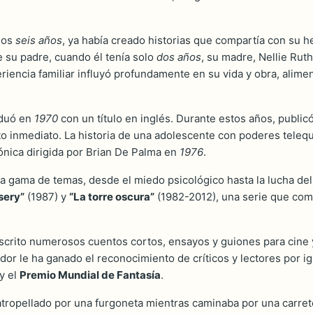
 los
seis años
, ya había creado historias que compartía con su
e su padre, cuando él tenía solo
dos años
, su madre, Nellie Rut
iencia familiar influyó profundamente en su vida y obra, aliment
aduó en
1970
con un título en inglés. Durante estos años, publicó
to inmediato. La historia de una adolescente con poderes telequi
cónica dirigida por Brian De Palma en
1976
.
ia gama de temas, desde el miedo psicológico hasta la lucha de
sery”
(1987) y
“La torre oscura”
(1982-2012), una serie que comb
scrito numerosos cuentos cortos, ensayos y guiones para cine y
or le ha ganado el reconocimiento de críticos y lectores por i
y el
Premio Mundial de Fantasía
.
atropellado por una furgoneta mientras caminaba por una carret