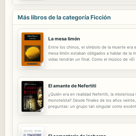
Más libros de la categoría Ficción
La mesa limón
Entre los chinos, el símbolo de la muerte era e
mesa limón estaban obligados a hablar de la 
vidas tendrán un final. Como el músico de «El
vida se mide en los cortes de pelo del protag
El amante de Nefertiti
¿Quién era en realidad Nefertiti, la misterios
monoteísta? Desde finales de los años veinte,
preguntas: un grupo tan singular como excéntr
maldito D.H. Lawrence, el imprevisible barón d