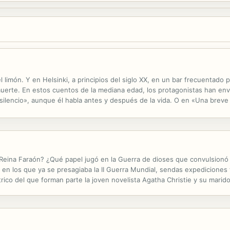
l limón. Y en Helsinki, a principios del siglo XX, en un bar frecuentado 
muerte. En estos cuentos de la mediana edad, los protagonistas han en
 silencio», aunque él habla antes y después de la vida. O en «Una breve
onista. En «La de cosas que sabes» cuenta los secretos de dos...
a Reina Faraón? ¿Qué papel jugó en la Guerra de dioses que convulsionó E
 en los que ya se presagiaba la II Guerra Mundial, sendas expediciones 
ico del que forman parte la joven novelista Agatha Christie y su marid
´Adelswärd-Fersen o el diabólico Aleister Crowley. Con una sabiduría ..