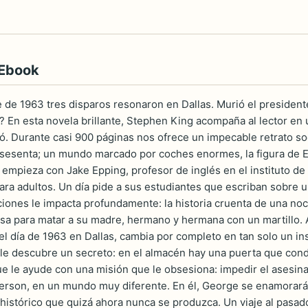
 Ebook
 de 1963 tres disparos resonaron en Dallas. Murió el president
? En esta novela brillante, Stephen King acompaña al lector en u
. Durante casi 900 páginas nos ofrece un impecable retrato socia
s sesenta; un mundo marcado por coches enormes, la figura de Elv
 empieza con Jake Epping, profesor de inglés en el instituto de
ara adultos. Un día pide a sus estudiantes que escriban sobre u
iones le impacta profundamente: la historia cruenta de una no
sa para matar a su madre, hermano y hermana con un martillo. A
uel día de 1963 en Dallas, cambia por completo en tan solo un i
, le descubre un secreto: en el almacén hay una puerta que condu
que le ayude con una misión que le obsesiona: impedir el asesin
son, en un mundo muy diferente. En él, George se enamorará 
stórico que quizá ahora nunca se produzca. Un viaje al pasado nu