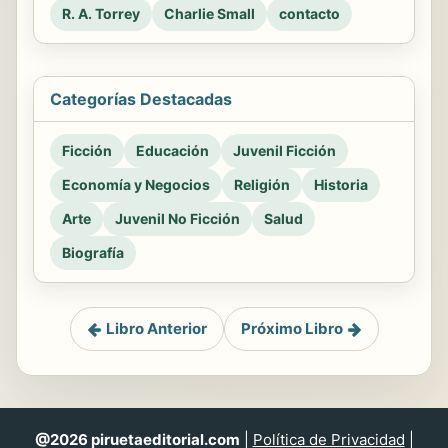
R. A. Torrey
Charlie Small
contacto
Categorías Destacadas
Ficción
Educación
Juvenil Ficción
Economía y Negocios
Religión
Historia
Arte
Juvenil No Ficción
Salud
Biografía
Libro Anterior
Próximo Libro
@2026 piruetaeditorial.com
|
Política de Privacidad
|