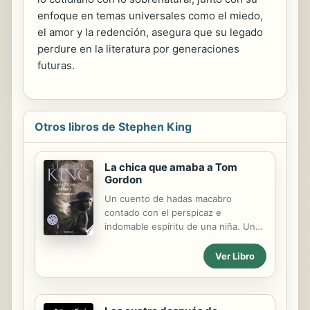
enfoque en temas universales como el miedo,
el amor y la redención, asegura que su legado
perdure en la literatura por generaciones
futuras.
Otros libros de Stephen King
La chica que amaba a Tom
Gordon
Un cuento de hadas macabro
contado con el perspicaz e
indomable espíritu de una niña. Una
historia que toca la fibra de nuestras
emociones más básicas. La chica que
Ver Libro
amaba a Tom Gordon explora
nuestro más profundo terror a lo
desconocido. «El mundo tenía
dientes y podía morderte en