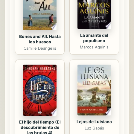
hechos que la guiaron a donde esta
ahora. Contenido Capitulo 30:
Melancolía. Capitulo 31: Radiz, la
nación...
La amante del
Bones and All. Hasta
populismo
los huesos
Marcos Aguinis
Camille Deangelis
Lejos de Luisiana
El hijo del tiempo (El
descubrimiento de
Luz Gabás
las brujas 4)