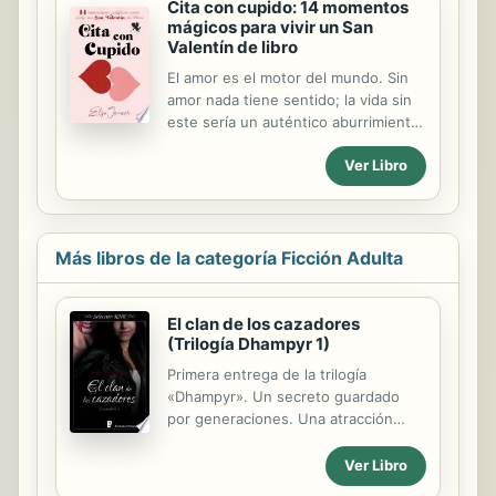
Cita con cupido: 14 momentos
mágicos para vivir un San
Valentín de libro
El amor es el motor del mundo. Sin
amor nada tiene sentido; la vida sin
este sería un auténtico aburrimiento.
Durante el mes de febrero el amor
Ver Libro
está especialmente presente en
nuestra mente, nos bombardean con
publicidad para que así sea. Por eso,
en vísperas de San Valentín he
querido hacerte este regalo: Un libro
Más libros de la categoría Ficción Adulta
compuesto únicamente por amor. En
él encontrarás algunas de las
escenas más especiales que han
El clan de los cazadores
(Trilogía Dhampyr 1)
vivido los protagonistas de mis
novelas.
Primera entrega de la trilogía
«Dhampyr». Un secreto guardado
por generaciones. Una atracción
peligrosa. Y un deseo imposible de
ignorar. El destino de todo cazador
Ver Libro
está escrito con sangre... ¿Qué