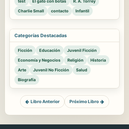
test
El gato con botas
R. A. Torrey
Charlie Small
contacto
Infantil
Categorías Destacadas
Ficción
Educación
Juvenil Ficción
Economía y Negocios
Religión
Historia
Arte
Juvenil No Ficción
Salud
Biografía
Libro Anterior
Próximo Libro