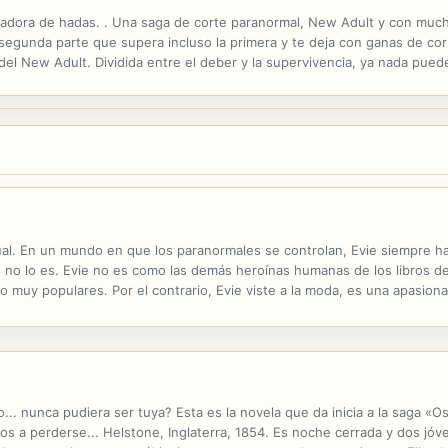
azadora de hadas. . Una saga de corte paranormal, New Adult y con muc
segunda parte que supera incluso la primera y te deja con ganas de corre
el New Adult. Dividida entre el deber y la supervivencia, ya nada puede 
a y estar a punto de morir a manos del Príncipe de los Faes, ha de guar
al. En un mundo en que los paranormales se controlan, Evie siempre ha 
 no lo es. Evie no es como las demás heroínas humanas de los libros 
 muy populares. Por el contrario, Evie viste a la moda, es una apasiona
normal y corriente, ser popular y salir con chicos. Pero no puede. Porque
... nunca pudiera ser tuya? Esta es la novela que da inicia a la saga «Os
s a perderse... Helstone, Inglaterra, 1854. Es noche cerrada y dos jó