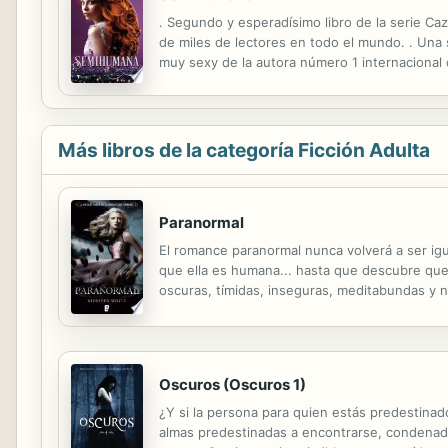
. Segundo y esperadísimo libro de la serie C
de miles de lectores en todo el mundo. . Una 
muy sexy de la autora número 1 internacional d
Morgan se ha venido abajo. Tras ser traicionad
Más libros de la categoría Ficción Adulta
Paranormal
El romance paranormal nunca volverá a ser igu
que ella es humana... hasta que descubre que
oscuras, tímidas, inseguras, meditabundas y no
adolescentes y le encantaría ir a un instituto 
Oscuros (Oscuros 1)
¿Y si la persona para quien estás predestinado
almas predestinadas a encontrarse, condenado