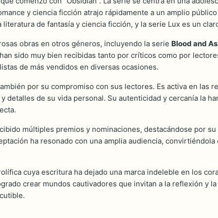
, que comenzó con "Obsidian". La serie se centra en una adole
romance y ciencia ficción atrajo rápidamente a un amplio públic
teratura de fantasía y ciencia ficción, y la serie Lux es un claro
osas obras en otros géneros, incluyendo la serie
Blood and As
an sido muy bien recibidas tanto por críticos como por lectore
istas de más vendidos en diversas ocasiones.
 también por su compromiso con sus lectores. Es activa en las 
 detalles de su vida personal. Su autenticidad y cercanía la h
ecta.
ecibido múltiples premios y nominaciones, destacándose por su co
eptación ha resonado con una amplia audiencia, convirtiéndola 
rolífica cuya escritura ha dejado una marca indeleble en los c
rado crear mundos cautivadores que invitan a la reflexión y la 
cutible.