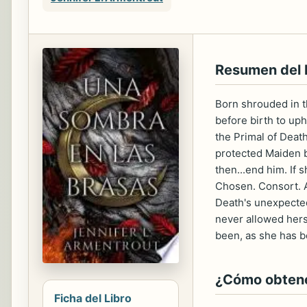
Resumen del
Born shrouded in t
before birth to uph
the Primal of Death
protected Maiden b
then...end him. If
Chosen. Consort. A
Death's unexpected
never allowed herse
been, as she has b
¿Cómo obtener
Ficha del Libro