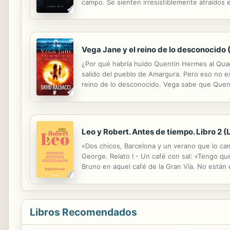
campo. Se sienten irresistiblemente atraídos e
paso lento y desafiante. Cuando se besan, una
Vega Jane y el reino de lo desconocido 
¿Por qué habría huido Quentin Hermes al Quag
salido del pueblo de Amargura. Pero eso no e
reino de lo desconocido. Vega sabe que Quent
únicamente ella es capaz de descifrar. El Qua
Leo y Robert. Antes de tiempo. Libro 2 (
«Dos chicos, Barcelona y un verano que lo cam
George. Relato I - Un café con sal: «Tengo qu
Bruno en aquel café de la Gran Vía. No están 
ese lazo que los mantiene unidos desde hace
Libros Recomendados