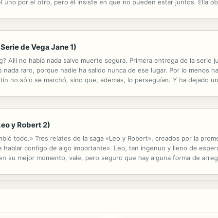
l uno por el otro, pero él insiste en que no pueden estar juntos. Ella ob
 furiosa llamarada lo inunda todo.
(Serie de Vega Jane 1)
? Allí no había nada salvo muerte segura. Primera entrega de la serie 
s nada raro, porque nadie ha salido nunca de ese lugar. Por lo menos 
in no sólo se marchó, sino que, además, lo perseguían. Y ha dejado un
g es un bosque oscuro lleno de bestias espeluznantes y foráneas sedien
Leo y Robert 2)
bió todo.» Tres relatos de la saga «Leo y Robert», creados por la prome
e hablar contigo de algo importante». Leo, tan ingenuo y lleno de espe
en su mejor momento, vale, pero seguro que hay alguna forma de arregla
 años y con el que Leo se conforma. Aunque a veces tire demasiado. A