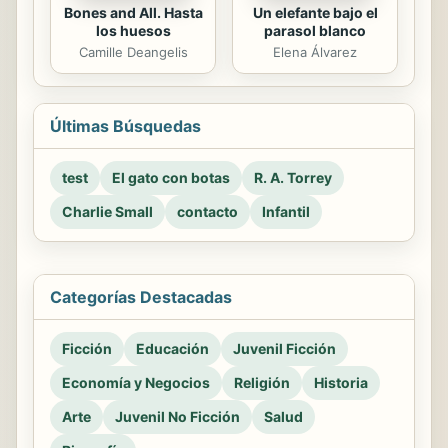
Bones and All. Hasta
Un elefante bajo el
los huesos
parasol blanco
Camille Deangelis
Elena Álvarez
Últimas Búsquedas
test
El gato con botas
R. A. Torrey
Charlie Small
contacto
Infantil
Categorías Destacadas
Ficción
Educación
Juvenil Ficción
Economía y Negocios
Religión
Historia
Arte
Juvenil No Ficción
Salud