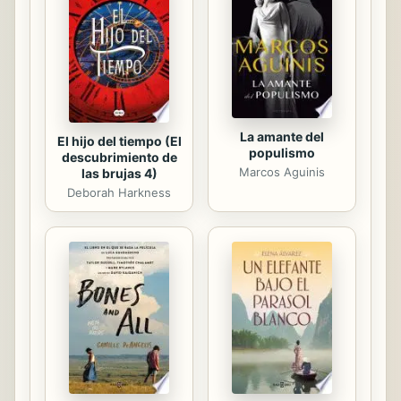
protagonistas de esta historia se
quedan para siempre en la memoria
del lector porque afrontan con
fuerza las necesidades...
La amante del
El hijo del tiempo (El
populismo
descubrimiento de
Marcos Aguinis
las brujas 4)
Deborah Harkness