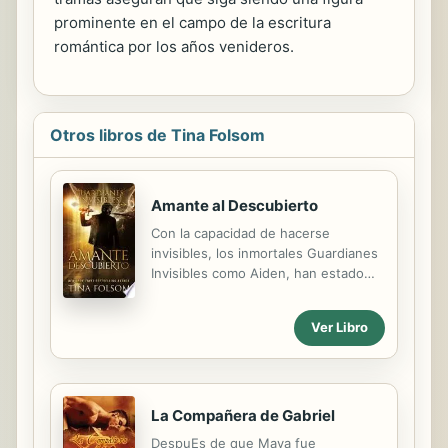
prominente en el campo de la escritura
romántica por los años venideros.
Otros libros de Tina Folsom
Amante al Descubierto
Con la capacidad de hacerse
invisibles, los inmortales Guardianes
Invisibles como Aiden, han estado
protegiendo a los seres humanos del
oscuro poder de los Demonios del
Ver Libro
Miedo durante siglos. Pero los
demonios podrían tener pronto una
poderosa herramienta en sus manos
para seducir a los seres humanos al
lado oscuro. Y la persona que les
La Compañera de Gabriel
proporcionará este elixir, es una
DespuEs de que Maya fue