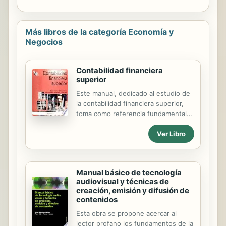
Más libros de la categoría Economía y
Negocios
Contabilidad financiera
superior
Este manual, dedicado al estudio de
la contabilidad financiera superior,
toma como referencia fundamental
para el desarrollo de los distintos
Ver Libro
capítulos los epígrafes que figuran
en los modelos normales de balance
y cuenta de pérdidas y ganancias del
Plan General de Contabilidad (PGC).
Manual básico de tecnología
El análisis de los diferentes epígrafes
audiovisual y técnicas de
se realiza estudiando las normas
creación, emisión y difusión de
contables y mercantiles que les
contenidos
afecten. En el caso de los fondos
Esta obra se propone acercar al
propios las implicaciones de las
lector profano los fundamentos de la
normas mercantiles son más