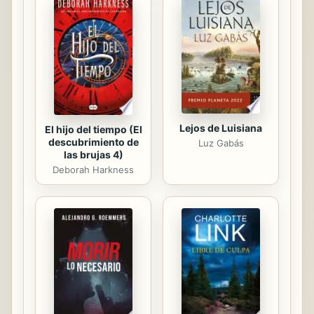
foundation, readers are better
equipped to understand the
equations and formulas of physics,
and motivated to explore the
thought-provoking exercises and fun
projects in each chapter. ...
Lejos de Luisiana
El hijo del tiempo (El
descubrimiento de
Luz Gabás
las brujas 4)
Deborah Harkness