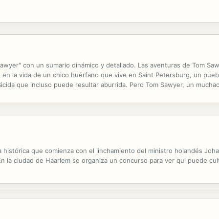
awyer" con un sumario dinámico y detallado. Las aventuras de Tom Saw
en la vida de un chico huérfano que vive en Saint Petersburg, un puebleci
ácida que incluso puede resultar aburrida. Pero Tom Sawyer, un muchac
ntar una valla, o no tan cotidiano, como perseguir a un malvado asesino
la histórica que comienza con el linchamiento del ministro holandés Joha
En la ciudad de Haarlem se organiza un concurso para ver qui puede cult