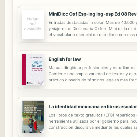
MiniDicc Oxf Esp-ing Ing-esp Ed 08 Rev
Entradas destacadas in color. Mas de 40.000 p
y viajeros el Diccionario Oxford Mini es la mi
el vocabulario esencial de uso diario con mas
reflejandotodos los aspectos de la vida de hoy
English for law
Manual dirigido a profesionales y estudiantes 
Contiene una amplia variedad de textos y eje
práctico glosario de términos legales más frec
La identidad mexicana en libros escolar
Los libros de texto gratuitos (LTG) repartid
herramienta utilizada por el gobierno para inc
construcción discursiva mediante las cuales s
de primero de primaria (1960–1971; 1972–1980; 