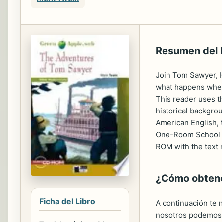
Resumen del
Join Tom Sawyer, H
what happens when t
This reader uses t
historical backgrou
American English, t
One-Room School and
ROM with the text r
¿Cómo obtener
Ficha del Libro
A continuación te m
nosotros podemos 