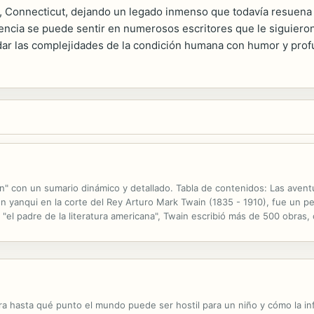
ng, Connecticut, dejando un legado inmenso que todavía resuena 
uencia se puede sentir en numerosos escritores que le siguieron
ordar las complejidades de la condición humana con humor y prof
" con un sumario dinámico y detallado. Tabla de contenidos: Las aventu
yanqui en la corte del Rey Arturo Mark Twain (1835 - 1910), fue un per
"el padre de la literatura americana", Twain escribió más de 500 obras
 otra. Poco a poco se desarrolló como periodista, época en la que adop
a hasta qué punto el mundo puede ser hostil para un niño y cómo la in