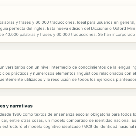
alabras y frases y 60.000 traducciones. Ideal para usuarios en general
ni guia perfecta del ingles. Esta nueva edicion del Diccionario Oxford Mi
 de 40.000 palabras y frases y 60.000 traducciones. Se han incorporado
. Notas culturales proporcionan un trasfondo esencial de la vida en el..
universitarios con un nivel intermedio de conocimientos de la lengua ing
rcicios prácticos y numerosos elementos lingüísticos relacionados con 
uentemente utilizados y la resolución de todos los ejercicios planteado
es y narrativas
os desde 1960 como textos de enseñanza escolar obligatoria para todos 
ulcar, entre otras cosas, un modelo compartido de identidad nacional. Es
e estructuró el modelo cognitivo idealizado (MCI) de identidad naciona
1981–1993; 1994–2009); verificar cuál fue la evolución de dicho MCI; y 