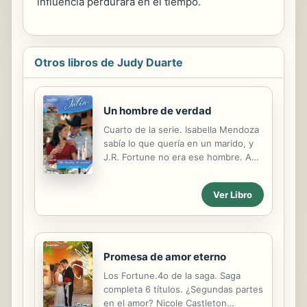
influencia perdurará en el tiempo.
Otros libros de Judy Duarte
Un hombre de verdad
Cuarto de la serie. Isabella Mendoza
sabía lo que quería en un marido, y
J.R. Fortune no era ese hombre. A
pesar de ser irresistiblemente
atractivo y de ir vestido con
Ver Libro
pantalones vaqueros y espuelas,
algún día se cansaría de jugar a ser
vaquero y querría volver a
California.J.R. había vuelto a Red
Rock para vivir de acuerdo con los
Promesa de amor eterno
ideales de su familia, y quería que
Los Fortune.4o de la saga. Saga
Isabella compartiese eso con él. Para
completa 6 títulos. ¿Segundas partes
conseguirlo, la contrató como
en el amor? Nicole Castleton