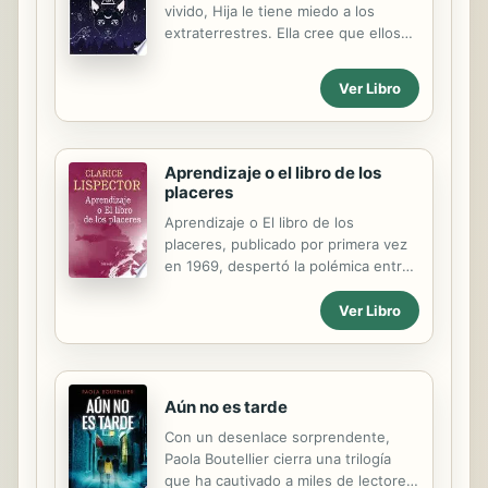
vivido, Hija le tiene miedo a los
enterarse de que se había quedado
extraterrestres. Ella cree que ellos
embarazada.
existen a través de los gatos. Madre
la acompaña mientras lee la
Ver Libro
Vanidades y fuma sus cigarros en un
momento de disrrupción familiar que
es lo fantasmático del relato.
Aprendizaje o el libro de los
placeres
Aprendizaje o El libro de los
placeres, publicado por primera vez
en 1969, despertó la polémica entre
los críticos, que aún hoy debaten
sus posibles interpretaciones. Este
Ver Libro
es el relato de cómo el amor se forja
en dos seres: a través de un arduo
desnudamiento interno los
protagonistas van recuperando su
Aún no es tarde
identidad hasta alcanzar la
Con un desenlace sorprendente,
renovación vital en la mutua entrega.
Paola Boutellier cierra una trilogía
A su ejercicio introspectivo opone la
que ha cautivado a miles de lectores.
autora su propia búsqueda formal, el