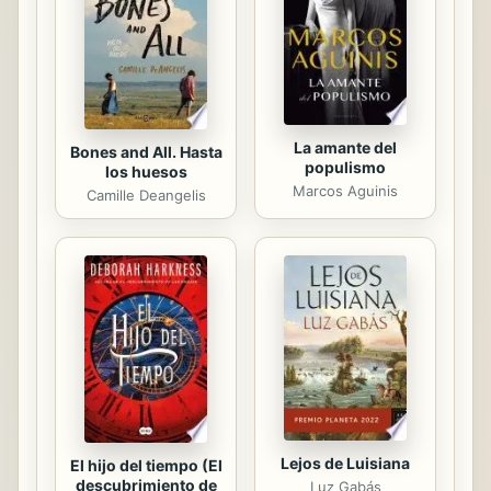
y creído en su inocencia, se
convierte en la única persona que
conoce la...
La amante del
Bones and All. Hasta
populismo
los huesos
Marcos Aguinis
Camille Deangelis
Lejos de Luisiana
El hijo del tiempo (El
descubrimiento de
Luz Gabás