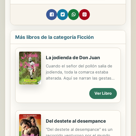
Más libros de la categoría Ficción
La jodienda de Don Juan
Cuando el señor del pollón salia de
jodienda, toda la comarca estaba
alterada. Aquí se narran las gestas
de este señor, cuyo mayor
entretenimiento era la desfloración
Ver Libro
de las mas bellas doncellas.
Del destete al desempance
"Del destete al desempance" es un
recorrido venturoso por el mundo