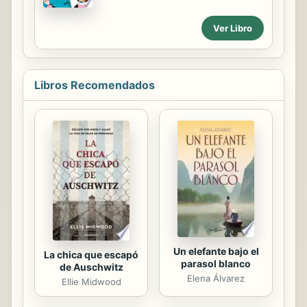
heart-stopping follow-up.
El intrépido cuarteto tendrá que lidiar
con las consecuencias de su propia
Ver Libro
ambición.
Libros Recomendados
Un elefante bajo el
La chica que escapó
parasol blanco
de Auschwitz
Elena Álvarez
Ellie Midwood